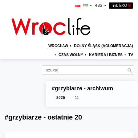
•
RSS
•
Tryb EKO
✖
WROCŁAW
•
DOLNY ŚLĄSK (AGLOMERACJA)
•
CZAS WOLNY
•
KARIERA I BIZNES
•
TV
#grzybiarze - archiwum
2025
11
#grzybiarze - ostatnie 20