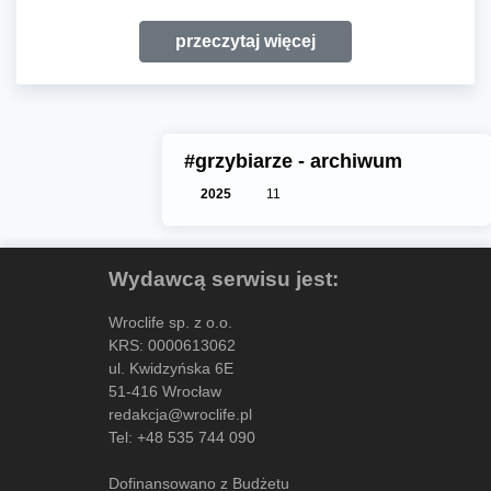
przeczytaj więcej
#grzybiarze - archiwum
2025
11
Wydawcą serwisu jest:
Wroclife sp. z o.o.
KRS: 0000613062
ul. Kwidzyńska 6E
51-416 Wrocław
redakcja@wroclife.pl
Tel:
+48 535 744 090
Dofinansowano z Budżetu