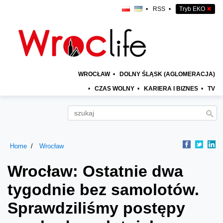
•
RSS
•
Tryb EKO
✖
WROCŁAW
•
DOLNY ŚLĄSK (AGLOMERACJA)
•
CZAS WOLNY
•
KARIERA I BIZNES
•
TV
Home
Wrocław
Wrocław: Ostatnie dwa
tygodnie bez samolotów.
Sprawdziliśmy postępy