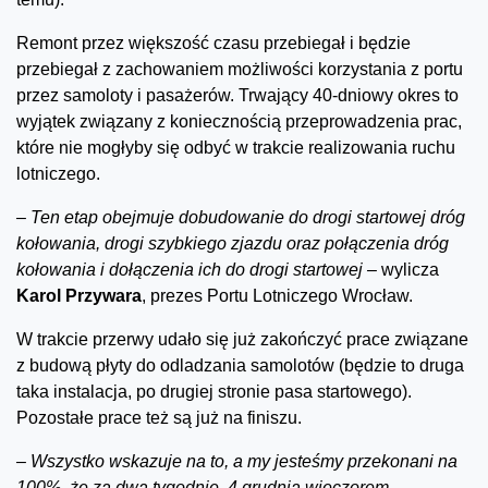
Remont przez większość czasu przebiegał i będzie
przebiegał z zachowaniem możliwości korzystania z portu
przez samoloty i pasażerów. Trwający 40-dniowy okres to
wyjątek związany z koniecznością przeprowadzenia prac,
które nie mogłyby się odbyć w trakcie realizowania ruchu
lotniczego.
–
Ten etap obejmuje dobudowanie do drogi startowej dróg
kołowania, drogi szybkiego zjazdu oraz połączenia dróg
kołowania i dołączenia ich do drogi startowej –
wylicza
Karol Przywara
, prezes Portu Lotniczego Wrocław.
W trakcie przerwy udało się już zakończyć prace związane
z budową płyty do odladzania samolotów (będzie to druga
taka instalacja, po drugiej stronie pasa startowego).
Pozostałe prace też są już na finiszu.
–
Wszystko wskazuje na to,
a my jesteśmy przekonani na
100%, że za dwa tygodnie, 4 grudnia wieczorem,