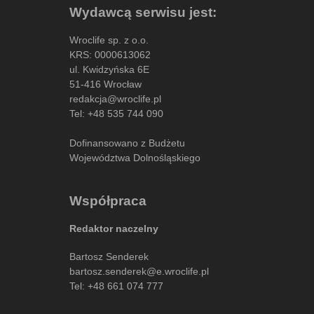
Wydawcą serwisu jest:
Wroclife sp. z o.o.
KRS: 0000613062
ul. Kwidzyńska 6E
51-416 Wrocław
redakcja@wroclife.pl
Tel:
+48 535 744 090
Dofinansowano z Budżetu
Województwa Dolnośląskiego
Współpraca
Redaktor naczelny
Bartosz Senderek
bartosz.senderek@e.wroclife.pl
Tel:
+48 661 074 777