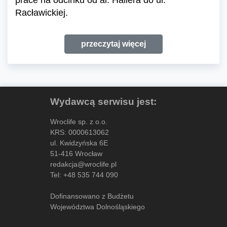
prace na odcinku od al. Hallera do ul.
Racławickiej.
przeczytaj więcej
Wydawcą serwisu jest:
Wroclife sp. z o.o.
KRS: 0000613062
ul. Kwidzyńska 6E
51-416 Wrocław
redakcja@wroclife.pl
Tel:
+48 535 744 090
Dofinansowano z Budżetu
Województwa Dolnośląskiego