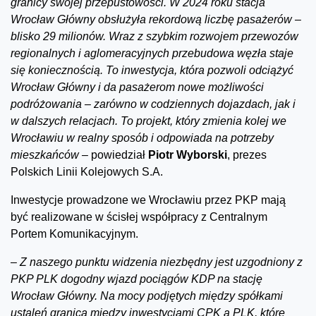
granicy swojej przepustowości. W 2024 roku stacja
Wrocław Główny obsłużyła rekordową liczbę pasażerów –
blisko 29 milionów. Wraz z szybkim rozwojem przewozów
regionalnych i aglomeracyjnych przebudowa węzła staje
się koniecznością. To inwestycja, która pozwoli odciążyć
Wrocław Główny i da pasażerom nowe możliwości
podróżowania – zarówno w codziennych dojazdach, jak i
w dalszych relacjach. To projekt, który zmienia kolej we
Wrocławiu w realny sposób i odpowiada na potrzeby
mieszkańców
– powiedział
Piotr Wyborski
, prezes
Polskich Linii Kolejowych S.A.
Inwestycje prowadzone we Wrocławiu przez PKP mają
być realizowane w ścisłej współpracy z Centralnym
Portem Komunikacyjnym.
–
Z naszego punktu widzenia niezbędny jest uzgodniony z
PKP PLK dogodny wjazd pociągów KDP na stację
Wrocław Główny. Na mocy podjętych między spółkami
ustaleń granica między inwestycjami CPK a PLK, które