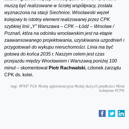
muszą być realizowane w ścisłej współpracy, została
wyznaczona na stacji Siechnice. Wrocławski węzeł
kolejowy to istotny element realizowanej przez CPK
szybkiej linii „Y” Warszawa – CPK – Łódź – Wrocław /
Poznań, która na odcinku wrocławskim jest na etapie
zaawansowanego projektowania, uzyskiwania uzgodnień i
przygotowań do wykupu nieruchomości. Linia ma być
gotowa do końca 2035 r. Naszym celem jest czas
przejazdu między Wrocławiem i Warszawą poniżej 100
minut –
skomentował
Piotr Rachwalski
, członek zarządu
CPK ds. kolei.
tagi:
#PKP PLK
#kolej aglomeracyjna
#kolej dużych prędkości
#linie
kolejowe
#CPK