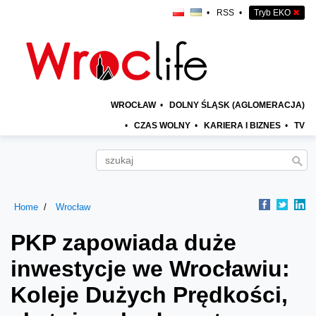
•
RSS
•
Tryb EKO
✖
WROCŁAW
•
DOLNY ŚLĄSK (AGLOMERACJA)
•
CZAS WOLNY
•
KARIERA I BIZNES
•
TV
Home
Wrocław
PKP zapowiada duże
inwestycje we Wrocławiu:
Koleje Dużych Prędkości,