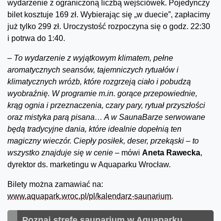
wydarzenie z ograniczoną liczbą wejściówek. Pojedynczy
bilet kosztuje 169 zł. Wybierając się „w duecie”, zapłacimy
już tylko 299 zł. Uroczystość rozpoczyna się o godz. 22:30
i potrwa do 1:40.
–
To wydarzenie z wyjątkowym klimatem, pełne
aromatycznych seansów, tajemniczych rytuałów i
klimatycznych wróżb, które rozgrzeją ciało i pobudzą
wyobraźnię. W programie m.in. gorące przepowiednie,
krąg ognia i przeznaczenia, czary pary, rytuał przyszłości
oraz mistyka parą pisana… A w SaunaBarze serwowane
będą tradycyjne dania, które idealnie dopełnią ten
magiczny wieczór. Ciepły posiłek, deser, przekąski – to
wszystko znajduje się w cenie
– mówi
Aneta Rawecka
,
dyrektor ds. marketingu w Aquaparku Wrocław.
Bilety można zamawiać na:
www.aquapark.wroc.pl/pl/kalendarz-saunarium
.
Poznaj strefę saunarium w Aquaparku