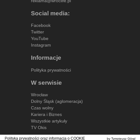
reklama@wroclife.pl
Social media:
Facebook
Twitter
YouTube
Instagram
Informacje
Polityka prywatności
W serwisie
Wrocław
Dolny Śląsk (aglomeracja)
Czas wolny
Kariera i Biznes
Wszystkie artykuły
TV Okis
Polityka prywatności oraz informacja o
COOKIE
by Tymoteusz Góral