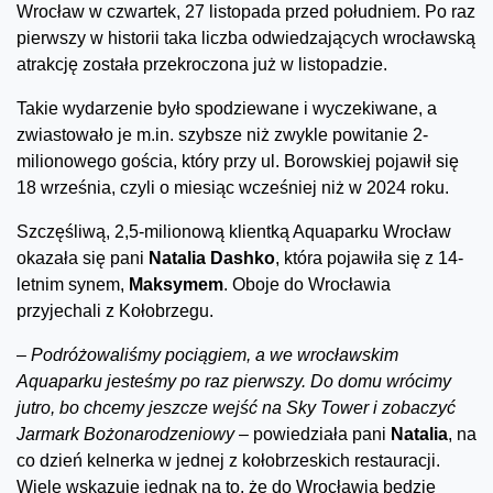
Wrocław w czwartek, 27 listopada przed południem. Po raz
pierwszy w historii taka liczba odwiedzających wrocławską
atrakcję została przekroczona już w listopadzie.
Takie wydarzenie było spodziewane i wyczekiwane, a
zwiastowało je m.in. szybsze niż zwykle powitanie 2-
milionowego gościa, który przy ul. Borowskiej pojawił się
18 września, czyli o miesiąc wcześniej niż w 2024 roku.
Szczęśliwą, 2,5-milionową klientką Aquaparku Wrocław
okazała się pani
Natalia Dashko
, która pojawiła się z 14-
letnim synem,
Maksymem
. Oboje do Wrocławia
przyjechali z Kołobrzegu.
–
Podróżowaliśmy pociągiem, a we wrocławskim
Aquaparku jesteśmy po raz pierwszy. Do domu wrócimy
jutro, bo chcemy jeszcze wejść na Sky Tower i zobaczyć
Jarmark Bożonarodzeniowy
– powiedziała pani
Natalia
, na
co dzień kelnerka w jednej z kołobrzeskich restauracji.
Wiele wskazuje jednak na to, że do Wrocławia będzie