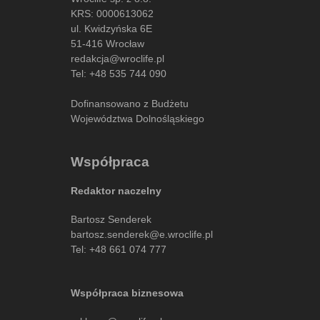
KRS: 0000613062
ul. Kwidzyńska 6E
51-416 Wrocław
redakcja@wroclife.pl
Tel:
+48 535 744 090
Dofinansowano z Budżetu
Województwa Dolnośląskiego
Współpraca
Redaktor naczelny
Bartosz Senderek
bartosz.senderek@e.wroclife.pl
Tel:
+48 661 074 777
Współpraca biznesowa