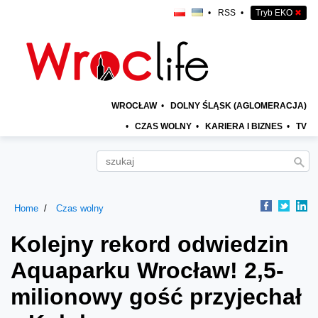
•
RSS
•
Tryb EKO
✖
WROCŁAW
•
DOLNY ŚLĄSK (AGLOMERACJA)
•
CZAS WOLNY
•
KARIERA I BIZNES
•
TV
Home
Czas wolny
Kolejny rekord odwiedzin
Aquaparku Wrocław! 2,5-
milionowy gość przyjechał