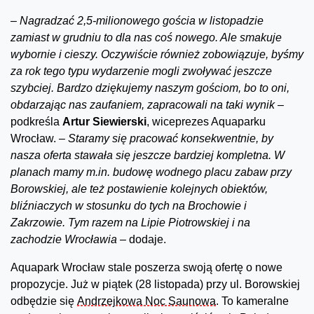
–
Nagradzać 2,5-milionowego gościa w listopadzie
zamiast w grudniu to dla nas coś nowego. Ale smakuje
wybornie i cieszy. Oczywiście również zobowiązuje, byśmy
za rok tego typu wydarzenie mogli zwoływać jeszcze
szybciej. Bardzo dziękujemy naszym gościom, bo to oni,
obdarzając nas zaufaniem, zapracowali na taki wynik
–
podkreśla
Artur Siewierski
, wiceprezes Aquaparku
Wrocław.
– Staramy się pracować konsekwentnie, by
nasza oferta stawała się jeszcze bardziej kompletna. W
planach mamy m.in. budowę wodnego placu zabaw przy
Borowskiej, ale też postawienie kolejnych obiektów,
bliźniaczych w stosunku do tych na Brochowie i
Zakrzowie. Tym razem na Lipie Piotrowskiej i na
zachodzie Wrocławia
– dodaje.
Aquapark Wrocław stale poszerza swoją ofertę o nowe
propozycje. Już w piątek (28 listopada) przy ul. Borowskiej
odbędzie się
Andrzejkowa Noc Saunowa
. To kameralne