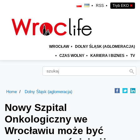
•
RSS
•
Tryb EKO
✖
WROCŁAW
•
DOLNY ŚLĄSK (AGLOMERACJA)
•
CZAS WOLNY
•
KARIERA I BIZNES
•
TV
Home
Dolny Śląsk (aglomeracja)
Nowy Szpital
Onkologiczny we
Wrocławiu może być