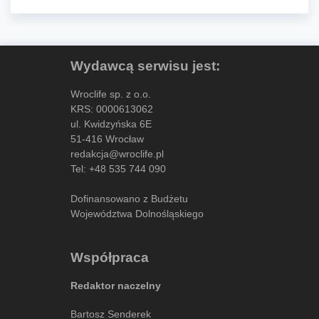
Wydawcą serwisu jest:
Wroclife sp. z o.o.
KRS: 0000613062
ul. Kwidzyńska 6E
51-416 Wrocław
redakcja@wroclife.pl
Tel:
+48 535 744 090
Dofinansowano z Budżetu
Województwa Dolnośląskiego
Współpraca
Redaktor naczelny
Bartosz Senderek