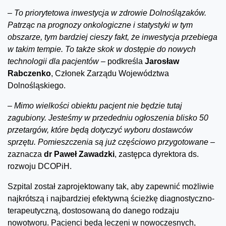
–
To priorytetowa inwestycja w zdrowie Dolnoślązaków.
Patrząc na prognozy onkologiczne i statystyki w tym
obszarze, tym bardziej cieszy fakt, że inwestycja przebiega
w takim tempie. To także skok w dostępie do nowych
technologii dla pacjentów –
podkreśla
Jarosław
Rabczenko
, Członek Zarządu Województwa
Dolnośląskiego.
–
Mimo wielkości obiektu pacjent nie będzie tutaj
zagubiony. Jesteśmy w przededniu ogłoszenia blisko 50
przetargów, które będą dotyczyć wyboru dostawców
sprzętu. Pomieszczenia są już częściowo przygotowane –
zaznacza
dr Paweł Zawadzki
, zastępca dyrektora ds.
rozwoju DCOPiH.
Szpital został zaprojektowany tak, aby zapewnić możliwie
najkrótszą i najbardziej efektywną ścieżkę diagnostyczno-
terapeutyczną, dostosowaną do danego rodzaju
nowotworu. Pacjenci będą leczeni w nowoczesnych,