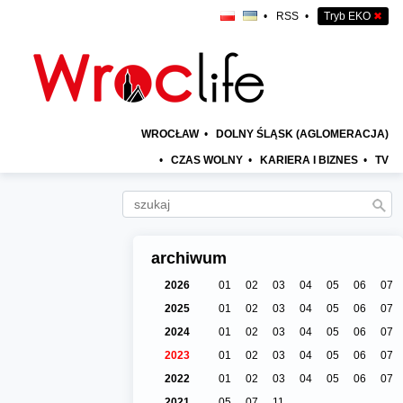
•
RSS
•
Tryb EKO
✖
WROCŁAW
•
DOLNY ŚLĄSK (AGLOMERACJA)
•
CZAS WOLNY
•
KARIERA I BIZNES
•
TV
archiwum
2026
01
02
03
04
05
06
07
2025
01
02
03
04
05
06
07
2024
01
02
03
04
05
06
07
2023
01
02
03
04
05
06
07
2022
01
02
03
04
05
06
07
2021
05
07
11