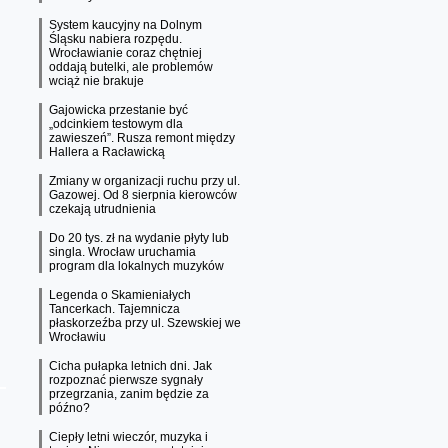
System kaucyjny na Dolnym
Śląsku nabiera rozpędu.
Wrocławianie coraz chętniej
oddają butelki, ale problemów
wciąż nie brakuje
Gajowicka przestanie być
„odcinkiem testowym dla
zawieszeń”. Rusza remont między
Hallera a Racławicką
Zmiany w organizacji ruchu przy ul.
Gazowej. Od 8 sierpnia kierowców
czekają utrudnienia
Do 20 tys. zł na wydanie płyty lub
singla. Wrocław uruchamia
program dla lokalnych muzyków
Legenda o Skamieniałych
Tancerkach. Tajemnicza
płaskorzeźba przy ul. Szewskiej we
Wrocławiu
Cicha pułapka letnich dni. Jak
rozpoznać pierwsze sygnały
przegrzania, zanim będzie za
późno?
Ciepły letni wieczór, muzyka i