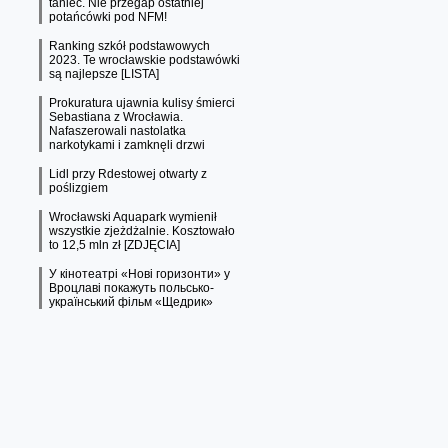
taniec. Nie przegap ostatniej
potańcówki pod NFM!
Ranking szkół podstawowych
2023. Te wrocławskie podstawówki
są najlepsze [LISTA]
Prokuratura ujawnia kulisy śmierci
Sebastiana z Wrocławia.
Nafaszerowali nastolatka
narkotykami i zamknęli drzwi
Lidl przy Rdestowej otwarty z
poślizgiem
Wrocławski Aquapark wymienił
wszystkie zjeżdżalnie. Kosztowało
to 12,5 mln zł [ZDJĘCIA]
У кінотеатрі «Нові горизонти» у
Вроцлаві покажуть польсько-
український фільм «Щедрик»