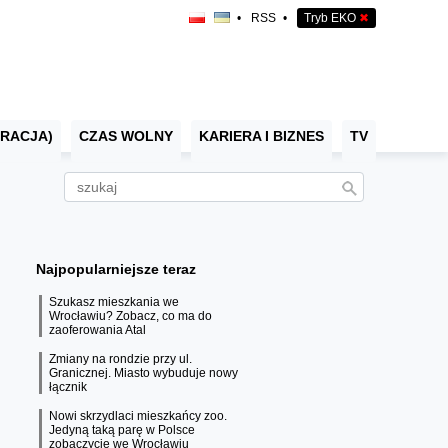
•
RSS
•
Tryb EKO
✖
RACJA)
CZAS WOLNY
KARIERA I BIZNES
TV
Najpopularniejsze teraz
Szukasz mieszkania we
Wrocławiu? Zobacz, co ma do
zaoferowania Atal
Zmiany na rondzie przy ul.
Granicznej. Miasto wybuduje nowy
łącznik
Nowi skrzydlaci mieszkańcy zoo.
Jedyną taką parę w Polsce
zobaczycie we Wrocławiu