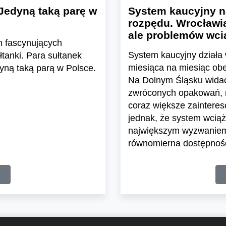
Jedyną taką parę w
System kaucyjny n
rozpędu. Wrocławia
ale problemów wcią
h fascynujących
System kaucyjny działa 
tanki. Para sułtanek
miesiąca na miesiąc ob
yną taką parą w Polsce.
Na Dolnym Śląsku widać 
zwróconych opakowań, ro
coraz większe zaintere
jednak, że system wciąż 
największym wyzwaniem 
równomierna dostępnoś