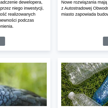
iadczenie dewelopera,
Nowe rozwiązania mają 
przez niego inwestycji,
z Autostradowej Obwodn
ość realizowanych
miasto zapowiada budowę
 pewności podczas
nienia.