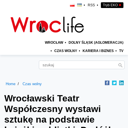
•
RSS
•
Tryb EKO
✖
WROCŁAW
•
DOLNY ŚLĄSK (AGLOMERACJA)
•
CZAS WOLNY
•
KARIERA I BIZNES
•
TV
Home
Czas wolny
Wrocławski Teatr
Współczesny wystawi
sztukę na podstawie