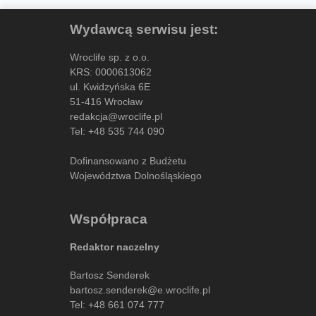
Wydawcą serwisu jest:
Wroclife sp. z o.o.
KRS: 0000613062
ul. Kwidzyńska 6E
51-416 Wrocław
redakcja@wroclife.pl
Tel:
+48 535 744 090
Dofinansowano z Budżetu
Województwa Dolnośląskiego
Współpraca
Redaktor naczelny
Bartosz Senderek
bartosz.senderek@e.wroclife.pl
Tel:
+48 661 074 777