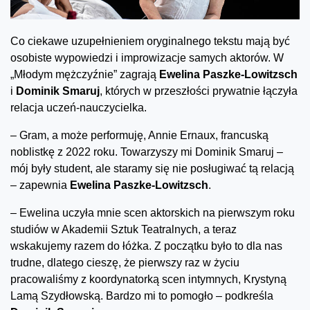
Co ciekawe uzupełnieniem oryginalnego tekstu mają być
osobiste wypowiedzi i improwizacje samych aktorów. W
„Młodym mężczyźnie” zagrają
Ewelina Paszke-Lowitzsch
i
Dominik Smaruj
, których w przeszłości prywatnie łączyła
relacja uczeń-nauczycielka.
– Gram, a może performuję, Annie Ernaux, francuską
noblistkę z 2022 roku. Towarzyszy mi Dominik Smaruj –
mój były student, ale staramy się nie posługiwać tą relacją
– zapewnia
Ewelina Paszke-Lowitzsch
.
– Ewelina uczyła mnie scen aktorskich na pierwszym roku
studiów w Akademii Sztuk Teatralnych, a teraz
wskakujemy razem do łóżka. Z początku było to dla nas
trudne, dlatego cieszę, że pierwszy raz w życiu
pracowaliśmy z koordynatorką scen intymnych, Krystyną
Lamą Szydłowską. Bardzo mi to pomogło – podkreśla