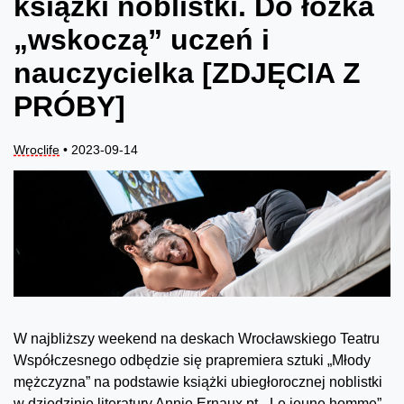
książki noblistki. Do łóżka
„wskoczą” uczeń i
nauczycielka [ZDJĘCIA Z
PRÓBY]
Wroclife
• 2023-09-14
W najbliższy weekend na deskach Wrocławskiego Teatru
Współczesnego odbędzie się prapremiera sztuki „Młody
mężczyzna” na podstawie książki ubiegłorocznej noblistki
w dziedzinie literatury Annie Ernaux pt. „Le jeune homme”.