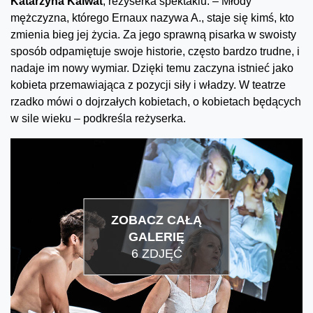
Katarzyna Kalwat
, reżyserka spektaklu. – Młody
mężczyzna, którego Ernaux nazywa A., staje się kimś, kto
zmienia bieg jej życia. Za jego sprawną pisarka w swoisty
sposób odpamiętuje swoje historie, często bardzo trudne, i
nadaje im nowy wymiar. Dzięki temu zaczyna istnieć jako
kobieta przemawiająca z pozycji siły i władzy. W teatrze
rzadko mówi o dojrzałych kobietach, o kobietach będących
w sile wieku – podkreśla reżyserka.
ZOBACZ CAŁĄ
GALERIĘ
6 ZDJĘĆ