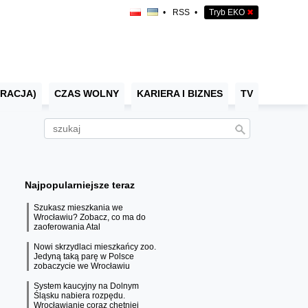
•
RSS
•
Tryb EKO
✖
RACJA)
CZAS WOLNY
KARIERA I BIZNES
TV
Najpopularniejsze teraz
Szukasz mieszkania we
Wrocławiu? Zobacz, co ma do
zaoferowania Atal
Nowi skrzydlaci mieszkańcy zoo.
Jedyną taką parę w Polsce
zobaczycie we Wrocławiu
System kaucyjny na Dolnym
Śląsku nabiera rozpędu.
Wrocławianie coraz chętniej