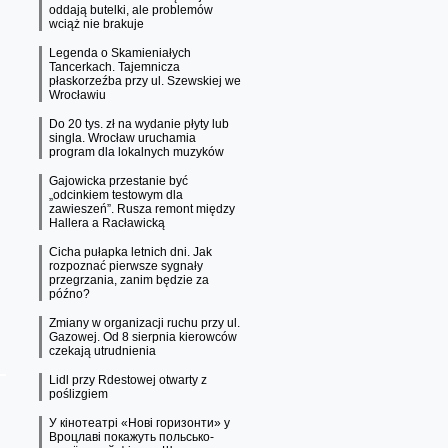
oddają butelki, ale problemów
wciąż nie brakuje
Legenda o Skamieniałych
Tancerkach. Tajemnicza
płaskorzeźba przy ul. Szewskiej we
Wrocławiu
Do 20 tys. zł na wydanie płyty lub
singla. Wrocław uruchamia
program dla lokalnych muzyków
Gajowicka przestanie być
„odcinkiem testowym dla
zawieszeń”. Rusza remont między
Hallera a Racławicką
Cicha pułapka letnich dni. Jak
rozpoznać pierwsze sygnały
przegrzania, zanim będzie za
późno?
Zmiany w organizacji ruchu przy ul.
Gazowej. Od 8 sierpnia kierowców
czekają utrudnienia
Lidl przy Rdestowej otwarty z
poślizgiem
У кінотеатрі «Нові горизонти» у
Вроцлаві покажуть польсько-