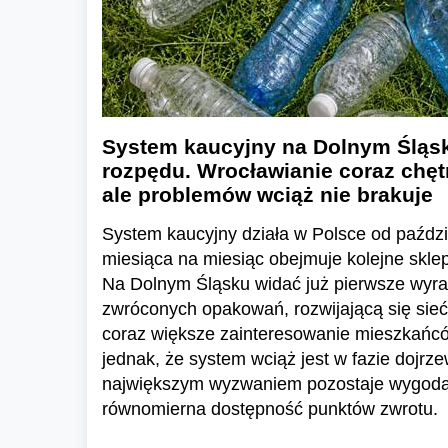
System kaucyjny na Dolnym Śląsk
rozpędu. Wrocławianie coraz chętn
ale problemów wciąż nie brakuje
System kaucyjny działa w Polsce od paździ
miesiąca na miesiąc obejmuje kolejne skl
Na Dolnym Śląsku widać już pierwsze wyraź
zwróconych opakowań, rozwijającą się sieć
coraz większe zainteresowanie mieszkańc
jednak, że system wciąż jest w fazie dojrze
największym wyzwaniem pozostaje wygoda 
równomierna dostępność punktów zwrotu.