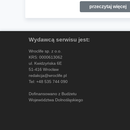
przeczytaj więcej
Wydawcą serwisu jest:
Wroclife sp. z o.o.
KRS: 0000613062
ul. Kwidzyńska 6E
51-416 Wrocław
redakcja@wroclife.pl
Tel:
+48 535 744 090
Dofinansowano z Budżetu
Województwa Dolnośląskiego