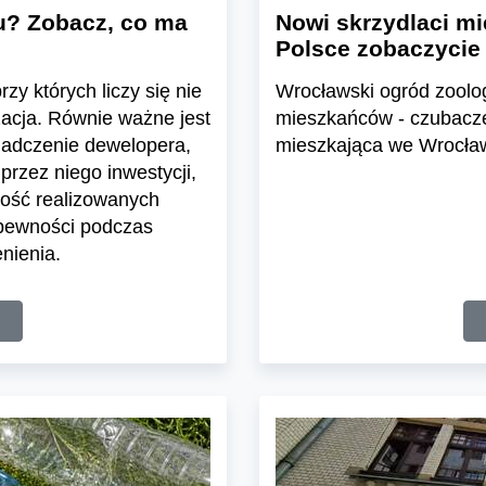
u? Zobacz, co ma
Nowi skrzydlaci mi
Polsce zobaczycie
zy których liczy się nie
Wrocławski ogród zoolo
zacja. Równie ważne jest
mieszkańców - czubacze 
iadczenie dewelopera,
mieszkająca we Wrocławi
przez niego inwestycji,
ość realizowanych
 pewności podczas
nienia.