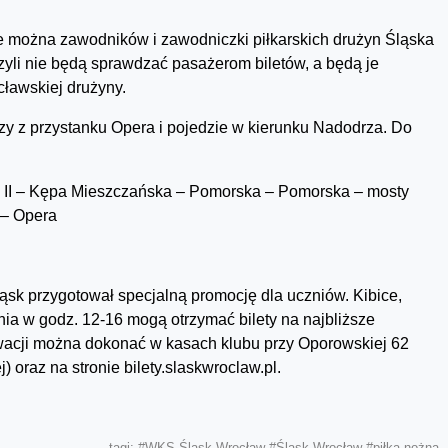
e można zawodników i zawodniczki piłkarskich drużyn Śląska
zyli nie będą sprawdzać pasażerom biletów, a będą je
cławskiej drużyny.
zy z przystanku Opera i pojedzie w kierunku Nadodrza. Do
ła II – Kępa Mieszczańska – Pomorska – Pomorska – mosty
 – Opera
ąsk przygotował specjalną promocję dla uczniów. Kibice,
śnia w godz. 12-16 mogą otrzymać bilety na najbliższe
rwacji można dokonać w kasach klubu przy Oporowskiej 62
) oraz na stronie bilety.slaskwroclaw.pl.
tagi:
#WKS Śląsk Wrocław
#Śląsk Wrocław
#piłka nożna