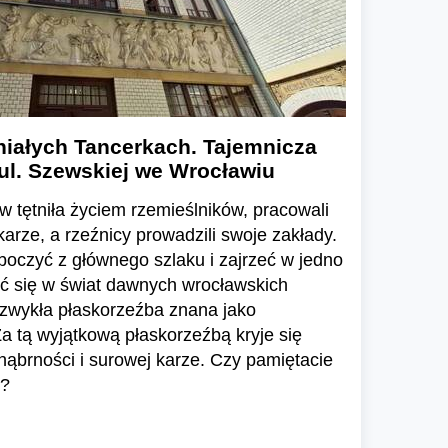
iałych Tancerkach. Tajemnicza
ul. Szewskiej we Wrocławiu
 tętniła życiem rzemieślników, pracowali
karze, a rzeźnicy prowadzili swoje zakłady.
boczyć z głównego szlaku i zajrzeć w jedno
ść się w świat dawnych wrocławskich
ezwykła płaskorzeźba znana jako
Za tą wyjątkową płaskorzeźbą kryje się
nąbrności i surowej karze. Czy pamiętacie
i?