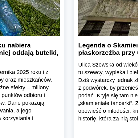
u nabiera
Legenda o Skamien
iej oddają butelki,
płaskorzeźba przy 
Ulica Szewska od wieków
ernika 2025 roku i z
tu szewcy, wypiekali pie
epy oraz mieszkańców.
Dziś wystarczy jednak z
ne efekty – miliony
z podwórek, by przenie
 punktów odbioru i
podań. Kryje się tam ni
ów. Dane pokazują
„skamieniałe tancerki”. 
wania, a jego
opowieść o młodości, kr
korzystania i
historię, która za nią sto