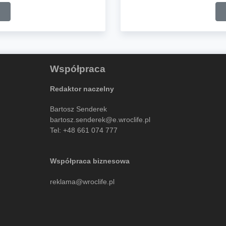
Współpraca
Redaktor naczelny
Bartosz Senderek
bartosz.senderek@e.wroclife.pl
Tel:
+48 661 074 777
Współpraca biznesowa
reklama@wroclife.pl