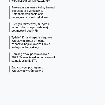
український фільм «Щедрик»
Prokuratura ujawnia kulisy śmierci
Sebastiana z Wrocławia.
Nafaszerowali nastolatka
narkotykami i zamknęli drzwi
Ciepły letni wieczór, muzyka i
taniec. Nie przegap ostatniej
potańcówki pod NFM!
Tydzień Kina Hiszpańskiego we
Wrocławiu. Będzie można
zobaczyć najciekawsze filmy z
Półwyspu Iberyjskiego
Ranking szkół podstawowych
2023. Te wrocławskie podstawówki
są najlepsze [LISTA]
Zabytkowym pociągiem z
Wrocławia w Góry Sowie