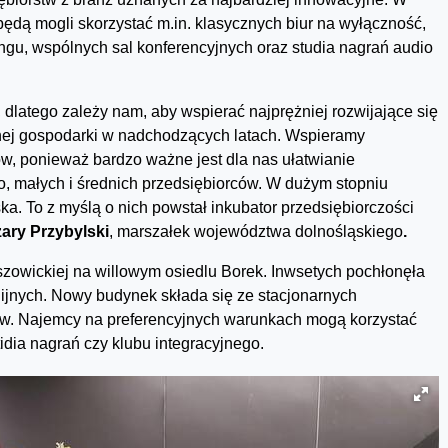
ą mogli skorzystać m.in. klasycznych biur na wyłączność,
ingu, wspólnych sal konferencyjnych oraz studia nagrań audio
 dlatego zależy nam, aby wspierać najprężniej rozwijające się
alnej gospodarki w nadchodzących latach. Wspieramy
ów, ponieważ bardzo ważne jest dla nas ułatwianie
o, małych i średnich przedsiębiorców. W dużym stopniu
a. To z myślą o nich powstał inkubator przedsiębiorczości
ary Przybylski
, marszałek województwa dolnośląskiego
.
uszowickiej na willowym osiedlu Borek. Inwsetych pochłonęła
unijnych. Nowy budynek składa się ze stacjonarnych
ów. Najemcy na preferencyjnych warunkach mogą korzystać
idia nagrań czy klubu integracyjnego.