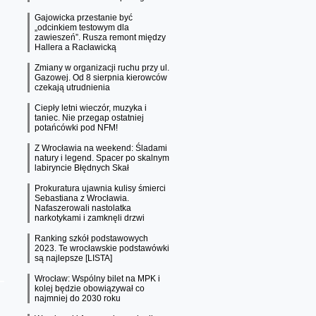
Gajowicka przestanie być
„odcinkiem testowym dla
zawieszeń”. Rusza remont między
Hallera a Racławicką
Zmiany w organizacji ruchu przy ul.
Gazowej. Od 8 sierpnia kierowców
czekają utrudnienia
Ciepły letni wieczór, muzyka i
taniec. Nie przegap ostatniej
potańcówki pod NFM!
Z Wrocławia na weekend: Śladami
natury i legend. Spacer po skalnym
labiryncie Błędnych Skał
Prokuratura ujawnia kulisy śmierci
Sebastiana z Wrocławia.
Nafaszerowali nastolatka
narkotykami i zamknęli drzwi
Ranking szkół podstawowych
2023. Te wrocławskie podstawówki
są najlepsze [LISTA]
Wrocław: Wspólny bilet na MPK i
kolej będzie obowiązywał co
najmniej do 2030 roku