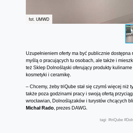
fot. UMWD
Uzupełnieniem oferty ma być publicznie dostępna res
myślą o pracujących tu osobach, ale także i mies
też Sklep Dolnośląski oferujący produkty kulinarne
kosmetyki i ceramikę.
– Chcemy, żeby triQube stał się czymś więcej niż 
także poza godzinami pracy i swoją ofertą przycią
wrocławian, Dolnoślązaków i turystów chcących bl
Michał Rado
, prezes DAWG.
tagi:
#triQube
#Dol