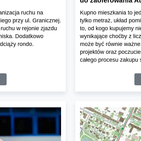
do zaoferowania At
ganizacja ruchu na
Kupno mieszkania to jedn
ego przy ul. Granicznej.
tylko metraż, układ pom
ruchu w rejonie zjazdu
to, od kogo kupujemy n
tniska. Dodatkowo
wynikające choćby z lic
dciąży rondo.
może być równie ważne.
projektów oraz poczuci
całego procesu zakupu s