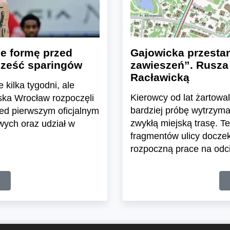
je formę przed
Gajowicka przesta
ześć sparingów
zawieszeń”. Rusza
Racławicką
 kilka tygodni, ale
Kierowcy od lat żartowa
ska Wrocław rozpoczęli
bardziej próbę wytrzym
ed pierwszym oficjalnym
zwykłą miejską trasę. T
ych oraz udział w
fragmentów ulicy doczek
rozpoczną prace na odcin