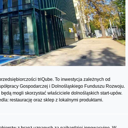
rzedsiębiorczości triQube. To inwestycja zależnych od
półpracy Gospodarczej i Dolnośląskiego Funduszu Rozwoju.
ędą mogli skorzystać właściciele dolnośląskich start-upów.
la: restaurację oraz sklep z lokalnymi produktami.
siębiorstw z branż uznanych za najbardziej innowacyjne. W