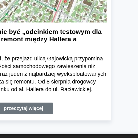
nie być „odcinkiem testowym dla
 remont między Hallera a
li, że przejazd ulicą Gajowicką przypomina
ałości samochodowego zawieszenia niż
eraz jeden z najbardziej wyeksploatowanych
a się remontu. Od 8 sierpnia drogowcy
ku od al. Hallera do ul. Racławickiej.
przeczytaj więcej