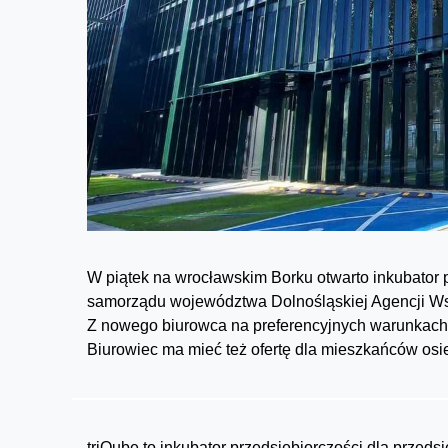
W piątek na wrocławskim Borku otwarto inkubator p
samorządu województwa Dolnośląskiej Agencji Ws
Z nowego biurowca na preferencyjnych warunkach b
Biurowiec ma mieć też ofertę dla mieszkańców osied
triQube to inkubator przedsiębiorczości dla przed