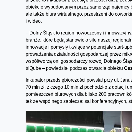
obiekcie wybudowanym przez samorząd najemcy będ
ale także biura wirtualnego, przestrzeni do cowork
i wideo.
– Dolny Śląsk to region nowoczesny i innowacyjny,
branże, które będą stanowić o sile naszej region
innowacje i pomysły tkwiące w potencjale start-up
prowadzenia działalności gospodarczej przez mikr
współtworzą oni gospodarczy rozwój Dolnego Śląsk
triQube – powiedział podczas otwarcia obiektu
Cez
Inkubator przedsiębiorczości powstał przy ul. Jan
70 mln zł, z czego 10 mln zł pochodziło z dotacji 
pomieszczeń biurowych dla blisko 200 pracownik
też ze wspólnego zaplecza: sal konferencyjnych, st