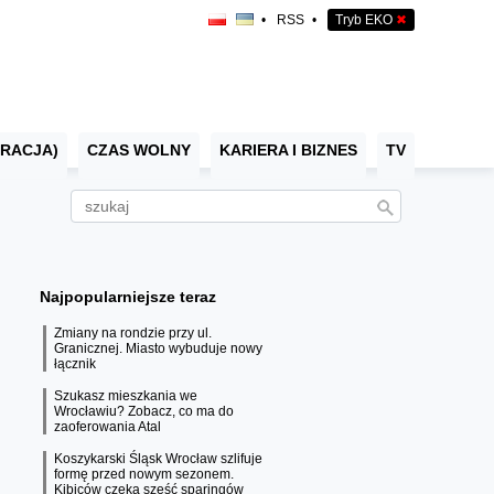
•
RSS
•
Tryb EKO
✖
RACJA)
CZAS WOLNY
KARIERA I BIZNES
TV
Najpopularniejsze teraz
Zmiany na rondzie przy ul.
Granicznej. Miasto wybuduje nowy
łącznik
Szukasz mieszkania we
Wrocławiu? Zobacz, co ma do
zaoferowania Atal
Koszykarski Śląsk Wrocław szlifuje
formę przed nowym sezonem.
Kibiców czeka sześć sparingów