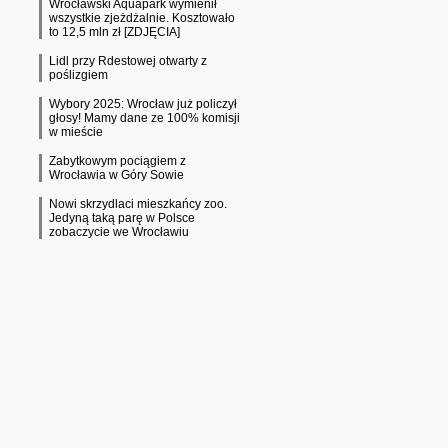
Wrocławski Aquapark wymienił
wszystkie zjeżdżalnie. Kosztowało
to 12,5 mln zł [ZDJĘCIA]
Lidl przy Rdestowej otwarty z
poślizgiem
Wybory 2025: Wrocław już policzył
głosy! Mamy dane ze 100% komisji
w mieście
Zabytkowym pociągiem z
Wrocławia w Góry Sowie
Nowi skrzydlaci mieszkańcy zoo.
Jedyną taką parę w Polsce
zobaczycie we Wrocławiu