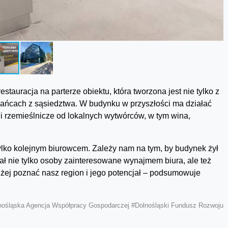
tauracja na parterze obiektu, która tworzona jest nie tylko z
zkańcach z sąsiedztwa. W budynku w przyszłości ma działać
 i rzemieślnicze od lokalnych wytwórców, w tym wina,
tylko kolejnym biurowcem. Zależy nam na tym, by budynek żył
gał nie tylko osoby zainteresowane wynajmem biura, ale też
iżej poznać nasz region i jego potencjał – podsumowuje
nośląska Agencja Współpracy Gospodarczej
#Dolnośląski Fundusz Rozwoju