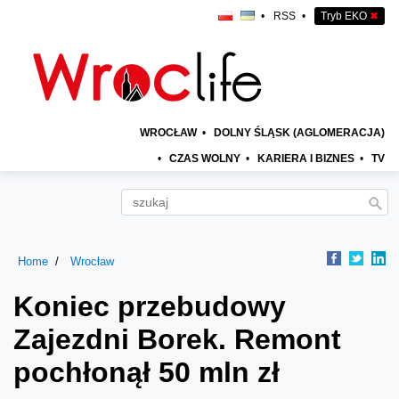
•
RSS
•
Tryb EKO
✖
WROCŁAW
•
DOLNY ŚLĄSK (AGLOMERACJA)
•
CZAS WOLNY
•
KARIERA I BIZNES
•
TV
Home
Wrocław
Koniec przebudowy
Zajezdni Borek. Remont
pochłonął 50 mln zł