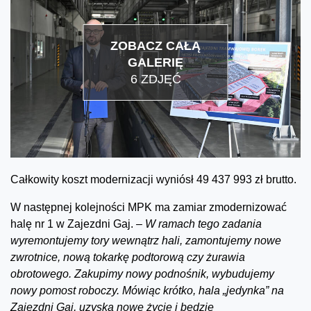
ZOBACZ CAŁĄ
GALERIĘ
6 ZDJĘĆ
Całkowity koszt modernizacji wyniósł 49 437 993 zł brutto.
W następnej kolejności MPK ma zamiar zmodernizować
halę nr 1 w Zajezdni Gaj.
–
W ramach tego zadania
wyremontujemy tory wewnątrz hali, zamontujemy nowe
zwrotnice, nową tokarkę podtorową czy żurawia
obrotowego. Zakupimy nowy podnośnik, wybudujemy
nowy pomost roboczy. Mówiąc krótko, hala „jedynka” na
Zajezdni Gaj, uzyska nowe życie i będzie