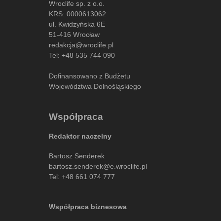
Wroclife sp. z o.o.
KRS: 0000613062
ul. Kwidzyńska 6E
51-416 Wrocław
redakcja@wroclife.pl
Tel:
+48 535 744 090
Dofinansowano z Budżetu
Województwa Dolnośląskiego
Współpraca
Redaktor naczelny
Bartosz Senderek
bartosz.senderek@e.wroclife.pl
Tel:
+48 661 074 777
Współpraca biznesowa