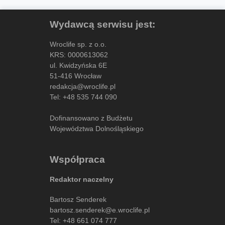
Wydawcą serwisu jest:
Wroclife sp. z o.o.
KRS: 0000613062
ul. Kwidzyńska 6E
51-416 Wrocław
redakcja@wroclife.pl
Tel:
+48 535 744 090
Dofinansowano z Budżetu
Województwa Dolnośląskiego
Współpraca
Redaktor naczelny
Bartosz Senderek
bartosz.senderek@e.wroclife.pl
Tel:
+48 661 074 777