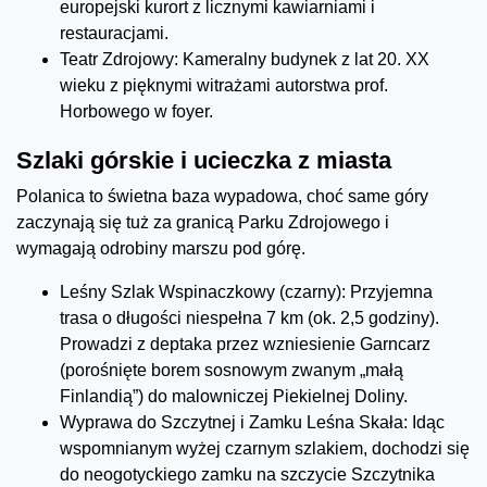
europejski kurort z licznymi kawiarniami i
restauracjami.
Teatr Zdrojowy: Kameralny budynek z lat 20. XX
wieku z pięknymi witrażami autorstwa prof.
Horbowego w foyer.
Szlaki górskie i ucieczka z miasta
Polanica to świetna baza wypadowa, choć same góry
zaczynają się tuż za granicą Parku Zdrojowego i
wymagają odrobiny marszu pod górę.
Leśny Szlak Wspinaczkowy (czarny): Przyjemna
trasa o długości niespełna 7 km (ok. 2,5 godziny).
Prowadzi z deptaka przez wzniesienie Garncarz
(porośnięte borem sosnowym zwanym „małą
Finlandią”) do malowniczej Piekielnej Doliny.
Wyprawa do Szczytnej i Zamku Leśna Skała: Idąc
wspomnianym wyżej czarnym szlakiem, dochodzi się
do neogotyckiego zamku na szczycie Szczytnika