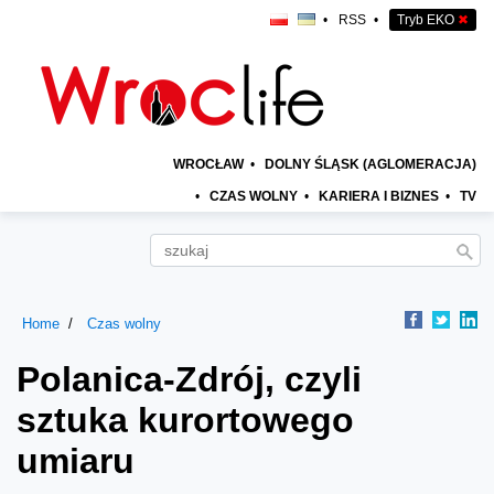
•
RSS
•
Tryb EKO
✖
WROCŁAW
•
DOLNY ŚLĄSK (AGLOMERACJA)
•
CZAS WOLNY
•
KARIERA I BIZNES
•
TV
Home
Czas wolny
Polanica-Zdrój, czyli
sztuka kurortowego
umiaru