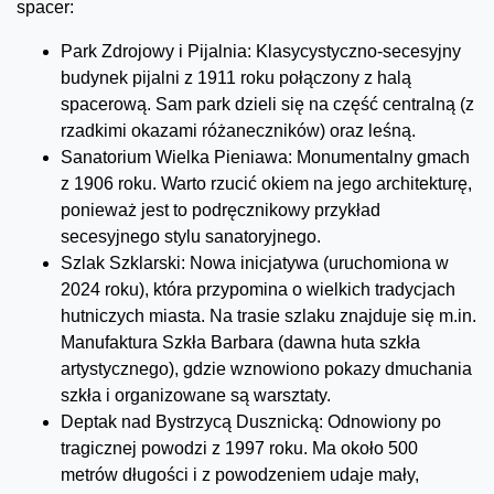
spacer:
Park Zdrojowy i Pijalnia: Klasycystyczno-secesyjny
budynek pijalni z 1911 roku połączony z halą
spacerową. Sam park dzieli się na część centralną (z
rzadkimi okazami różaneczników) oraz leśną.
Sanatorium Wielka Pieniawa: Monumentalny gmach
z 1906 roku. Warto rzucić okiem na jego architekturę,
ponieważ jest to podręcznikowy przykład
secesyjnego stylu sanatoryjnego.
Szlak Szklarski: Nowa inicjatywa (uruchomiona w
2024 roku), która przypomina o wielkich tradycjach
hutniczych miasta. Na trasie szlaku znajduje się m.in.
Manufaktura Szkła Barbara (dawna huta szkła
artystycznego), gdzie wznowiono pokazy dmuchania
szkła i organizowane są warsztaty.
Deptak nad Bystrzycą Dusznicką: Odnowiony po
tragicznej powodzi z 1997 roku. Ma około 500
metrów długości i z powodzeniem udaje mały,