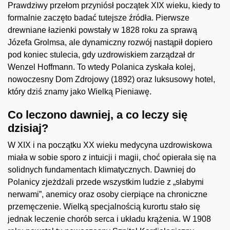
Prawdziwy przełom przyniósł początek XIX wieku, kiedy to
formalnie zaczęto badać tutejsze źródła. Pierwsze
drewniane łazienki powstały w 1828 roku za sprawą
Józefa Grolmsa, ale dynamiczny rozwój nastąpił dopiero
pod koniec stulecia, gdy uzdrowiskiem zarządzał dr
Wenzel Hoffmann. To wtedy Polanica zyskała kolej,
nowoczesny Dom Zdrojowy (1892) oraz luksusowy hotel,
który dziś znamy jako Wielką Pieniawę.
Co leczono dawniej, a co leczy się
dzisiaj?
W XIX i na początku XX wieku medycyna uzdrowiskowa
miała w sobie sporo z intuicji i magii, choć opierała się na
solidnych fundamentach klimatycznych. Dawniej do
Polanicy zjeżdżali przede wszystkim ludzie z „słabymi
nerwami”, anemicy oraz osoby cierpiące na chroniczne
przemęczenie. Wielką specjalnością kurortu stało się
jednak leczenie chorób serca i układu krążenia. W 1908