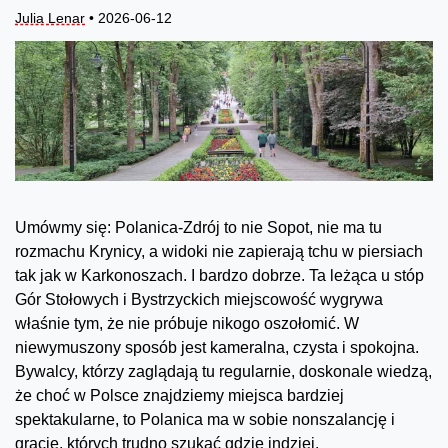
Julia Lenar
• 2026-06-12
Umówmy się: Polanica-Zdrój to nie Sopot, nie ma tu
rozmachu Krynicy, a widoki nie zapierają tchu w piersiach
tak jak w Karkonoszach. I bardzo dobrze. Ta leżąca u stóp
Gór Stołowych i Bystrzyckich miejscowość wygrywa
właśnie tym, że nie próbuje nikogo oszołomić. W
niewymuszony sposób jest kameralna, czysta i spokojna.
Bywalcy, którzy zaglądają tu regularnie, doskonale wiedzą,
że choć w Polsce znajdziemy miejsca bardziej
spektakularne, to Polanica ma w sobie nonszalancję i
grację, których trudno szukać gdzie indziej.