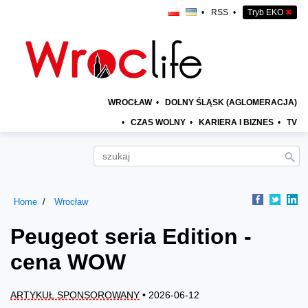
•
RSS
•
Tryb EKO
✖
WROCŁAW
•
DOLNY ŚLĄSK (AGLOMERACJA)
•
CZAS WOLNY
•
KARIERA I BIZNES
•
TV
Home
Wrocław
Peugeot seria Edition -
cena WOW
ARTYKUŁ SPONSOROWANY
• 2026-06-12