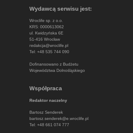
Wydawcą serwisu jest:
Wroclife sp. z o.o.
KRS: 0000613062
ul. Kwidzyńska 6E
51-416 Wrocław
redakcja@wroclife.pl
Tel:
+48 535 744 090
Dofinansowano z Budżetu
Województwa Dolnośląskiego
Współpraca
Redaktor naczelny
Bartosz Senderek
bartosz.senderek@e.wroclife.pl
Tel:
+48 661 074 777