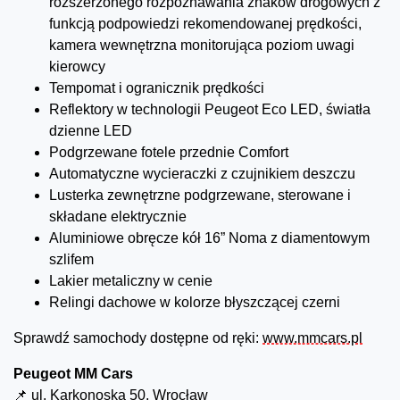
rozszerzonego rozpoznawania znaków drogowych z
funkcją podpowiedzi rekomendowanej prędkości,
kamera wewnętrzna monitorująca poziom uwagi
kierowcy
Tempomat i ogranicznik prędkości
Reflektory w technologii Peugeot Eco LED, światła
dzienne LED
Podgrzewane fotele przednie Comfort
Automatyczne wycieraczki z czujnikiem deszczu
Lusterka zewnętrzne podgrzewane, sterowane i
składane elektrycznie
Aluminiowe obręcze kół 16” Noma z diamentowym
szlifem
Lakier metaliczny w cenie
Relingi dachowe w kolorze błyszczącej czerni
Sprawdź samochody dostępne od ręki:
www.mmcars.pl
Peugeot MM Cars
📌 ul. Karkonoska 50, Wrocław