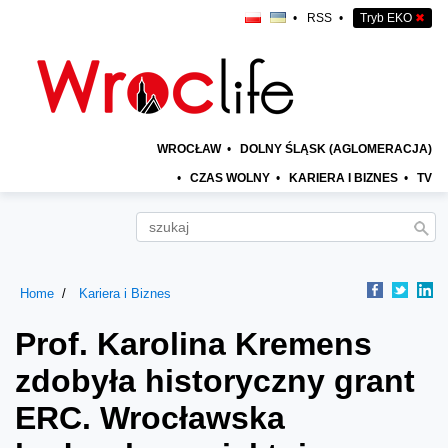
•
RSS
•
Tryb EKO
✖
WROCŁAW
•
DOLNY ŚLĄSK (AGLOMERACJA)
•
CZAS WOLNY
•
KARIERA I BIZNES
•
TV
Home
Kariera i Biznes
Prof. Karolina Kremens
zdobyła historyczny grant
ERC. Wrocławska