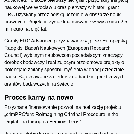
Advanced. To także pierwszy taki grant przyznany instytucji
naukowej we Wrocławiu oraz pierwszy w historii grant
ERC uzyskany przez polską uczelnię w obszarze nauk
prawnych. Projekt otrzymał finansowanie w wysokości 2,5
mln euro na pięć lat.
Granty ERC Advanced przyznawane są przez Europejską
Radę ds. Badań Naukowych (European Research
Council) wybitnym naukowcom posiadającym znaczący
dorobek badawczy i realizującym przełomowe projekty o
potencjale zmiany sposobu myślenia w danej dziedzinie
nauki. Są uznawane za jedne z najbardziej prestiżowych
grantów badawczych na świecie.
Proces karny na nowo
Przyznane finansowanie pozwoli na realizację projektu
„crimPROfem: Reimagining Criminal Procedure in the
Digital Era through a Feminist Lens”.
Już sam tytuł wskazuje, że nie jest to typowe badanie