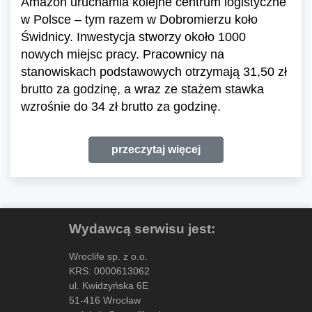
Amazon uruchamia kolejne centrum logistyczne
w Polsce – tym razem w Dobromierzu koło
Świdnicy. Inwestycja stworzy około 1000
nowych miejsc pracy. Pracownicy na
stanowiskach podstawowych otrzymają 31,50 zł
brutto za godzinę, a wraz ze stażem stawka
wzrośnie do 34 zł brutto za godzinę.
przeczytaj więcej
Wydawcą serwisu jest:
Wroclife sp. z o.o.
KRS: 0000613062
ul. Kwidzyńska 6E
51-416 Wrocław