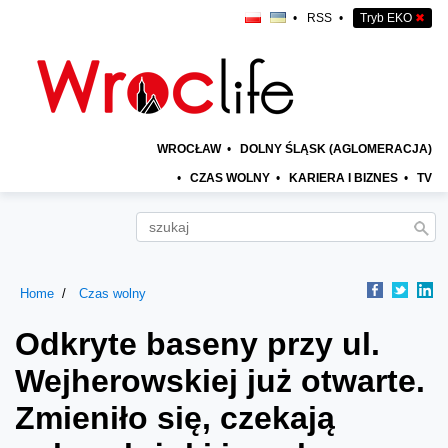
•
RSS
•
Tryb EKO
✖
WROCŁAW
•
DOLNY ŚLĄSK (AGLOMERACJA)
•
CZAS WOLNY
•
KARIERA I BIZNES
•
TV
Home
Czas wolny
Odkryte baseny przy ul.
Wejherowskiej już otwarte.
Zmieniło się, czekają