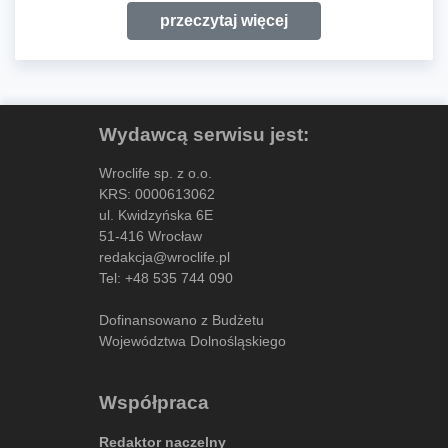
przeczytaj więcej
Wydawcą serwisu jest:
Wroclife sp. z o.o.
KRS: 0000613062
ul. Kwidzyńska 6E
51-416 Wrocław
redakcja@wroclife.pl
Tel:
+48 535 744 090
Dofinansowano z Budżetu
Województwa Dolnośląskiego
Współpraca
Redaktor naczelny