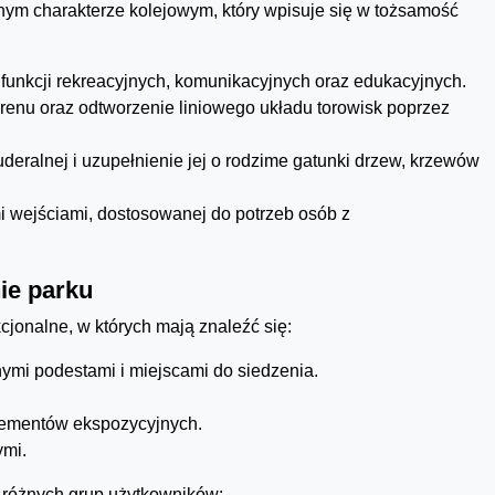
lnym charakterze kolejowym, który wpisuje się w tożsamość
funkcji rekreacyjnych, komunikacyjnych oraz edukacyjnych.
erenu oraz odtworzenie liniowego układu torowisk poprzez
deralnej i uzupełnienie jej o rodzime gatunki drzew, krzewów
mi wejściami, dostosowanej do potrzeb osób z
ie parku
cjonalne, w których mają znaleźć się:
ymi podestami i miejscami do siedzenia.
lementów ekspozycyjnych.
ymi.
 różnych grup użytkowników: