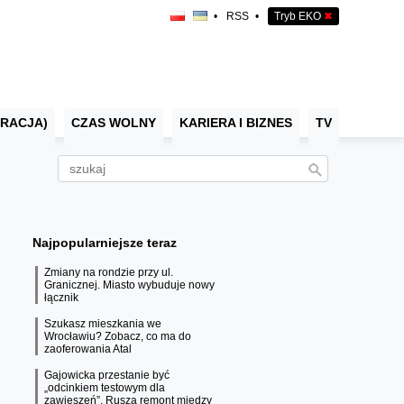
•
RSS
•
Tryb EKO
✖
RACJA)
CZAS WOLNY
KARIERA I BIZNES
TV
Najpopularniejsze teraz
Zmiany na rondzie przy ul.
Granicznej. Miasto wybuduje nowy
łącznik
Szukasz mieszkania we
Wrocławiu? Zobacz, co ma do
zaoferowania Atal
Gajowicka przestanie być
„odcinkiem testowym dla
zawieszeń”. Rusza remont między