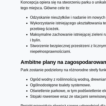
Koncepcja opiera się na stworzeniu parku o unika
tego miejsca. Główne cele to:
Odzyskanie nieużytków i nadanie im nowych 
Wykorzystanie istniejącego ukształtowania t
przebieg ścieżek.
Maksymalne zachowanie istniejącej zieleni ru
i bylin.
Stworzenie bezpiecznej przestrzeni z liczny
niepełnosprawnościami.
Ambitne plany na zagospodarowan
Park zostanie podzielony na różnorodne strefy funk
Ogród wodny z roślinnością wodną, drewnian
Ogólnodostępne toalety systemowe.
Oświetlenie parkowe, w tym podświetlenie e
Stojaki rowerowe wraz ze stacjami serwisow
Projekt przewiduje również szereg udogodnień dla