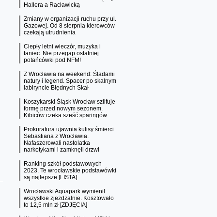
Hallera a Racławicką
Zmiany w organizacji ruchu przy ul.
Gazowej. Od 8 sierpnia kierowców
czekają utrudnienia
Ciepły letni wieczór, muzyka i
taniec. Nie przegap ostatniej
potańcówki pod NFM!
Z Wrocławia na weekend: Śladami
natury i legend. Spacer po skalnym
labiryncie Błędnych Skał
Koszykarski Śląsk Wrocław szlifuje
formę przed nowym sezonem.
Kibiców czeka sześć sparingów
Prokuratura ujawnia kulisy śmierci
Sebastiana z Wrocławia.
Nafaszerowali nastolatka
narkotykami i zamknęli drzwi
Ranking szkół podstawowych
2023. Te wrocławskie podstawówki
są najlepsze [LISTA]
Wrocławski Aquapark wymienił
wszystkie zjeżdżalnie. Kosztowało
to 12,5 mln zł [ZDJĘCIA]