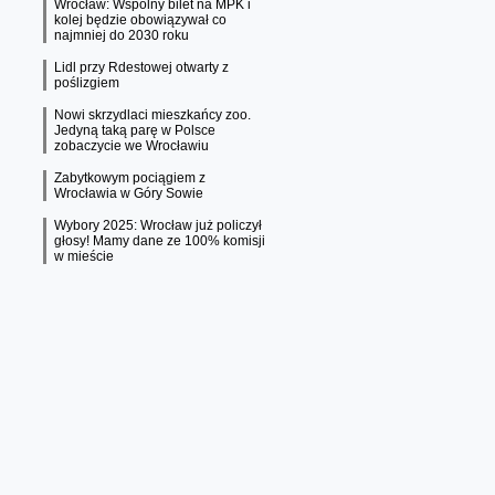
Wrocław: Wspólny bilet na MPK i
kolej będzie obowiązywał co
najmniej do 2030 roku
Lidl przy Rdestowej otwarty z
poślizgiem
Nowi skrzydlaci mieszkańcy zoo.
Jedyną taką parę w Polsce
zobaczycie we Wrocławiu
Zabytkowym pociągiem z
Wrocławia w Góry Sowie
Wybory 2025: Wrocław już policzył
głosy! Mamy dane ze 100% komisji
w mieście