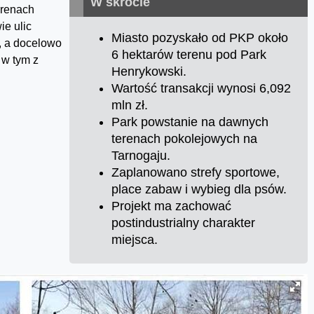
W skrócie
erenach
ie ulic
Miasto pozyskało od PKP około
, a docelowo
6 hektarów terenu pod Park
 w tym z
Henrykowski.
Wartość transakcji wynosi 6,092
mln zł.
Park powstanie na dawnych
terenach pokolejowych na
Tarnogaju.
Zaplanowano strefy sportowe,
place zabaw i wybieg dla psów.
Projekt ma zachować
postindustrialny charakter
miejsca.