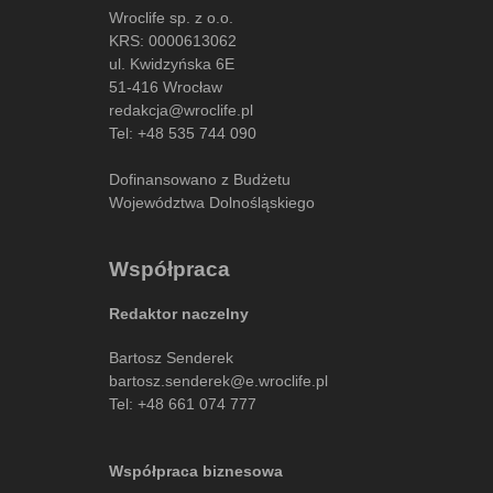
Wroclife sp. z o.o.
KRS: 0000613062
ul. Kwidzyńska 6E
51-416 Wrocław
redakcja@wroclife.pl
Tel:
+48 535 744 090
Dofinansowano z Budżetu
Województwa Dolnośląskiego
Współpraca
Redaktor naczelny
Bartosz Senderek
bartosz.senderek@e.wroclife.pl
Tel:
+48 661 074 777
Współpraca biznesowa