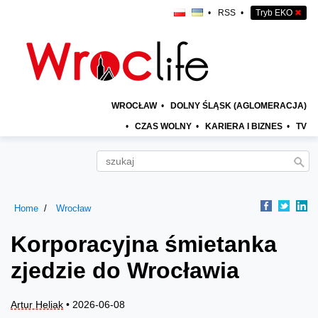
•
RSS
•
Tryb EKO
✖
WROCŁAW
•
DOLNY ŚLĄSK (AGLOMERACJA)
•
CZAS WOLNY
•
KARIERA I BIZNES
•
TV
Home
Wrocław
Korporacyjna śmietanka
zjedzie do Wrocławia
Artur Heliak
• 2026-06-08