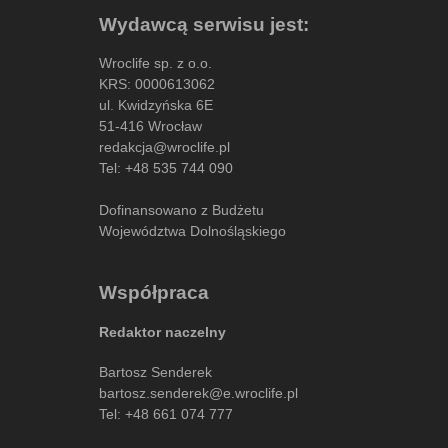
Wydawcą serwisu jest:
Wroclife sp. z o.o.
KRS: 0000613062
ul. Kwidzyńska 6E
51-416 Wrocław
redakcja@wroclife.pl
Tel:
+48 535 744 090
Dofinansowano z Budżetu
Województwa Dolnośląskiego
Współpraca
Redaktor naczelny
Bartosz Senderek
bartosz.senderek@e.wroclife.pl
Tel:
+48 661 074 777