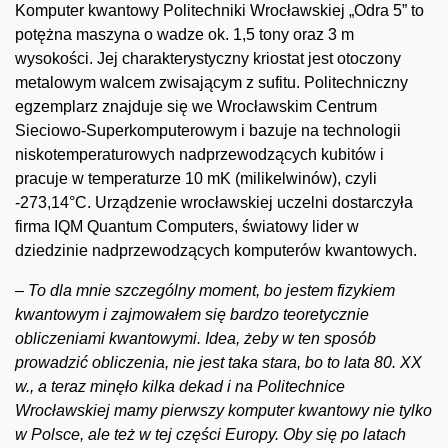
Komputer kwantowy Politechniki Wrocławskiej „Odra 5” to
potężna maszyna o wadze ok. 1,5 tony oraz 3 m
wysokości. Jej charakterystyczny kriostat jest otoczony
metalowym walcem zwisającym z sufitu. Politechniczny
egzemplarz znajduje się we Wrocławskim Centrum
Sieciowo-Superkomputerowym i bazuje na technologii
niskotemperaturowych nadprzewodzących kubitów i
pracuje w temperaturze 10 mK (milikelwinów), czyli
-273,14°C. Urządzenie wrocławskiej uczelni dostarczyła
firma IQM Quantum Computers, światowy lider w
dziedzinie nadprzewodzących komputerów kwantowych.
–
To dla mnie szczególny moment, bo jestem fizykiem
kwantowym i zajmowałem się bardzo teoretycznie
obliczeniami kwantowymi. Idea, żeby w ten sposób
prowadzić obliczenia, nie jest taka stara, bo to lata 80. XX
w., a teraz minęło kilka dekad i na Politechnice
Wrocławskiej mamy pierwszy komputer kwantowy nie tylko
w Polsce, ale też w tej części Europy. Oby się po latach