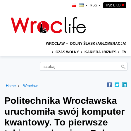
•
RSS
•
Tryb EKO
✖
WROCŁAW
•
DOLNY ŚLĄSK (AGLOMERACJA)
•
CZAS WOLNY
•
KARIERA I BIZNES
•
TV
Home
Wrocław
Politechnika Wrocławska
uruchomiła swój komputer
kwantowy. To pierwsze