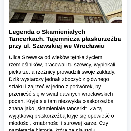
Legenda o Skamieniałych
Tancerkach. Tajemnicza płaskorzeźba
przy ul. Szewskiej we Wrocławiu
Ulica Szewska od wieków tętniła życiem
rzemieślników, pracowali tu szewcy, wypiekali
piekarze, a rzeźnicy prowadzili swoje zakłady.
Dziś wystarczy jednak zboczyć z głównego
szlaku i zajrzeć w jedno z podwórek, by
przenieść się w świat dawnych wrocławskich
podań. Kryje się tam niezwykła płaskorzeźba
znana jako „skamieniałe tancerki”. Za tą
wyjątkową płaskorzeźbą kryje się opowieść o
młodości, krnąbrności i surowej karze. Czy
pamiętacie historię, która za nią stoi?