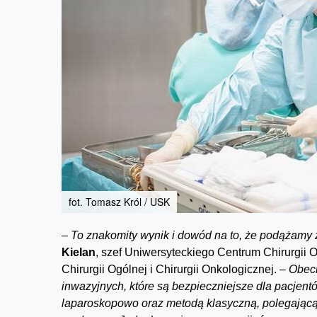
fot. Tomasz Król / USK
–
To znakomity wynik i dow
ó
d na to, że podążamy 
Kielan
, szef Uniwersyteckiego Centrum Chirurgii O
Chirurgii Ogólnej i Chirurgii Onkologicznej.
– Obecn
inwazyjnych, kt
ó
re są bezpieczniejsze dla pacjent
laparoskopowo oraz metodą klasyczną, polegającą