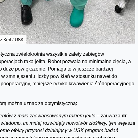
z Król / USK
tyczna zwielokrotnia wszystkie zalety zabiegów
peracjach raka jelita. Robot pozwala na minimalne cięcia, a
zo duże powiększenie. Pomaga to w jeszcze bardziej
, w zmniejszeniu liczby powikłań w stosunku nawet do
ól pooperacyjny, mniejsze ryzyko krwawienia śródoperacyjnego
tórą można uznać za optymistyczną:
ent
ó
w z mało zaawansowanym rakiem jelita –
zauważa
dr
 wiadomo, im mniej rozwinięty nowotw
ó
r z
łośliwy, tym większa
rne efekty przynosi działający w USK program badań
skopię w ramach tego programu przychodzą osoby bez