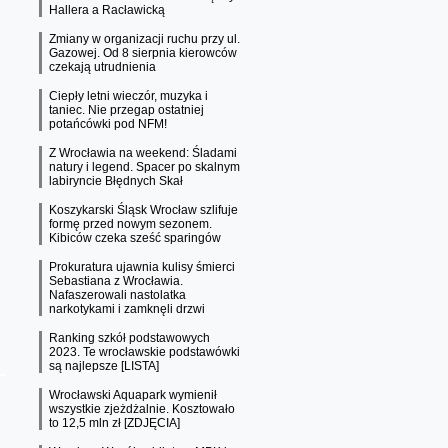
Hallera a Racławicką
Zmiany w organizacji ruchu przy ul.
Gazowej. Od 8 sierpnia kierowców
czekają utrudnienia
Ciepły letni wieczór, muzyka i
taniec. Nie przegap ostatniej
potańcówki pod NFM!
Z Wrocławia na weekend: Śladami
natury i legend. Spacer po skalnym
labiryncie Błędnych Skał
Koszykarski Śląsk Wrocław szlifuje
formę przed nowym sezonem.
Kibiców czeka sześć sparingów
Prokuratura ujawnia kulisy śmierci
Sebastiana z Wrocławia.
Nafaszerowali nastolatka
narkotykami i zamknęli drzwi
Ranking szkół podstawowych
2023. Te wrocławskie podstawówki
są najlepsze [LISTA]
Wrocławski Aquapark wymienił
wszystkie zjeżdżalnie. Kosztowało
to 12,5 mln zł [ZDJĘCIA]