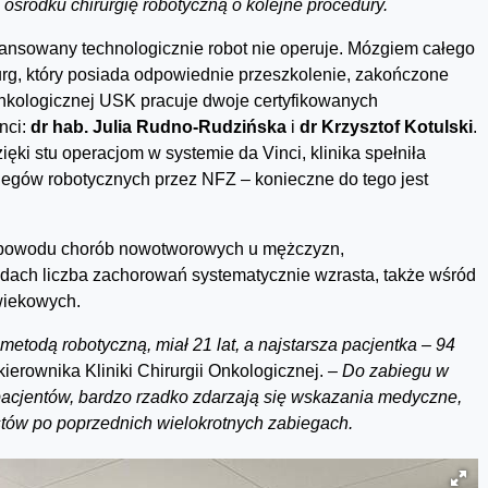
środku chirurgię robotyczną o kolejne procedury.
ansowany technologicznie robot nie operuje. Mózgiem całego
rg, który posiada odpowiednie przeszkolenie, zakończone
 Onkologicznej USK pracuje dwoje certyfikowanych
nci:
dr hab. Julia Rudno-Rudzińska
i
dr Krzysztof Kotulski
.
zięki stu operacjom w systemie da Vinci, klinika spełniła
egów robotycznych przez NFZ – konieczne do tego jest
 z powodu chorób nowotworowych u mężczyzn,
kadach liczba zachorowań systematycznie wzrasta, także wśród
 wiekowych.
etodą robotyczną, miał 21 lat, a najstarsza pacjentka – 94
. kierownika Kliniki Chirurgii Onkologicznej.
– Do zabiegu w
pacjent
ó
w, bardzo rzadko zdarzają się wskazania medyczne,
t
ó
w po poprzednich wielokrotnych zabiegach.