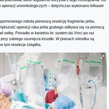
o operacji uroonkologiczych – dotychczas wykonano kilkaset
omnianego robota pierwszą resekcję fragmentu jelita,
większość operacji raka jelita grubego odbywa się za pomocą
d setkę. Ponadto w kwietniu br. system da Vinci po raz
rzy zabiegu usunięcia trzustki. W planach ośrodka są
 w tym resekcje żołądka.