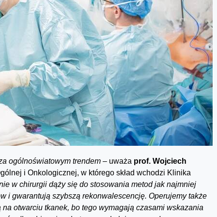
za og
ó
lnoświatowym trendem –
uważa
prof. Wojciech
gólnej i Onkologicznej, w którego skład wchodzi Klinika
ie w chirurgii dąży się do stosowania metod jak najmniej
ó
w i gwarantują szybszą rekonwalescencję. Operujemy także
 na otwarciu tkanek, bo tego wymagają czasami wskazania