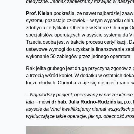
medyczne. Jednak zamierzamy rozwijać w naszym o
Prof. Kielan
podkreśla, że nawet najbardziej zaaw
systemu pozostaje człowiek – w tym wypadku chiru
zdobyciu certyfikatu. Obecnie w Klinice Chirurgii
specjalistów, operujących w asyście systemu da Vi
Trzecia osoba jest w trakcie procesu certyfikacji. D
ustawowe wymogi do uzyskania finansowania zabi
wykonanie 50 zabiegów przez jednego operatora.
Rak jelita grubego jest drugą przyczyną zgonów
a trzecią wśród kobiet. W dodatku w ostatnich de
ludzi młodych. Choroba zdaje się nie mieć granic
–
Najmłodszy pacjent, operowany w naszej klinice m
lata
– mówi
dr hab. Julia Rudno-Rudzińska
, p.o
asyście da Vinci kwalifikujemy niemal wszystkich 
wykluczające takie operacje, jak np. obecność zros