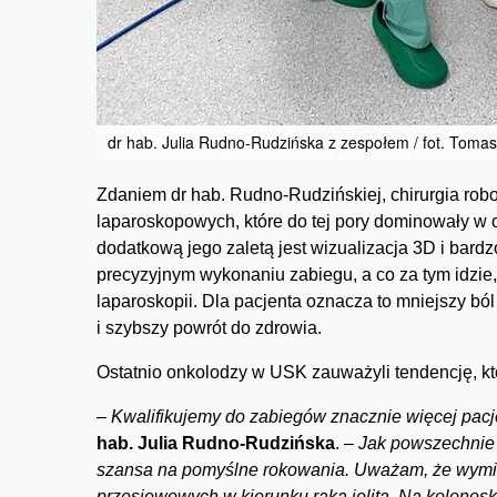
dr hab. Julia Rudno-Rudzińska z zespołem / fot. Tomas
Zdaniem dr hab. Rudno-Rudzińskiej, chirurgia robo
laparoskopowych, które do tej pory dominowały w o
dodatkową jego zaletą jest wizualizacja 3D i bard
precyzyjnym wykonaniu zabiegu, a co za tym idzie
laparoskopii. Dla pacjenta oznacza to mniejszy b
i szybszy powrót do zdrowia.
Ostatnio onkolodzy w USK zauważyli tendencję, k
–
Kwalifikujemy do zabieg
ó
w znacznie więcej pacj
hab. Julia Rudno-Rudzińska
.
– Jak powszechnie
szansa na pomyślne rokowania. Uważam, że wymie
przesiewowych w kierunku raka jelita. Na kolono