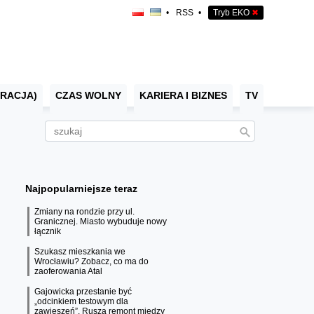
•
RSS
•
Tryb EKO
✖
RACJA)
CZAS WOLNY
KARIERA I BIZNES
TV
Najpopularniejsze teraz
Zmiany na rondzie przy ul.
Granicznej. Miasto wybuduje nowy
łącznik
Szukasz mieszkania we
Wrocławiu? Zobacz, co ma do
zaoferowania Atal
Gajowicka przestanie być
„odcinkiem testowym dla
zawieszeń”. Rusza remont między