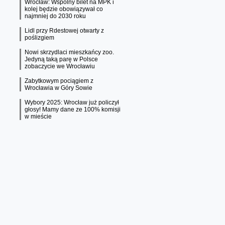
Wrocław: Wspólny bilet na MPK i
kolej będzie obowiązywał co
najmniej do 2030 roku
Lidl przy Rdestowej otwarty z
poślizgiem
Nowi skrzydlaci mieszkańcy zoo.
Jedyną taką parę w Polsce
zobaczycie we Wrocławiu
Zabytkowym pociągiem z
Wrocławia w Góry Sowie
Wybory 2025: Wrocław już policzył
głosy! Mamy dane ze 100% komisji
w mieście