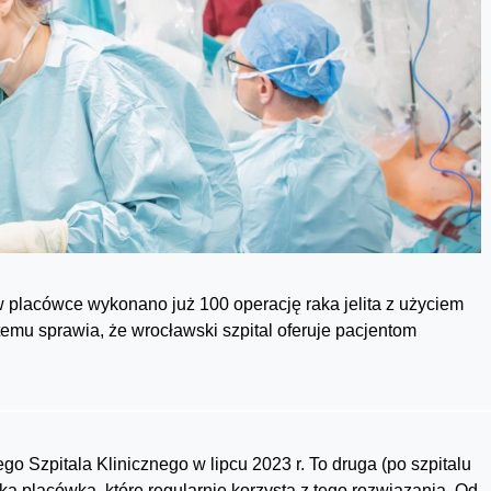
 w placówce wykonano już 100 operację raka jelita z użyciem
emu sprawia, że wrocławski szpital oferuje pacjentom
go Szpitala Klinicznego w lipcu 2023 r. To druga (po szpitalu
ka placówka, które regularnie korzysta z tego rozwiązania. Od