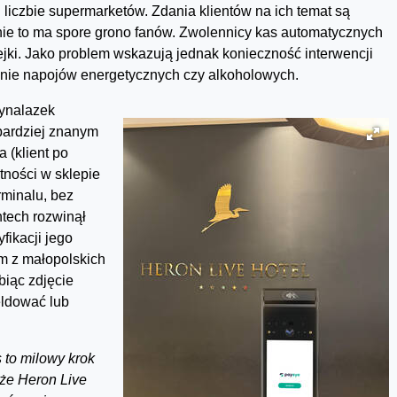
liczbie supermarketów. Zdania klientów na ich temat są
nie to ma spore grono fanów. Zwolennicy kas automatycznych
ejki. Jako problem wskazują jednak konieczność interwencji
pnie napojów energetycznych czy alkoholowych.
wynalazek
bardziej znanym
 (klient po
tności w sklepie
minalu, bez
ntech rozwinął
yfikacji jego
ym z małopolskich
biąc zdjęcie
eldować lub
 to milowy krok
 że Heron Live