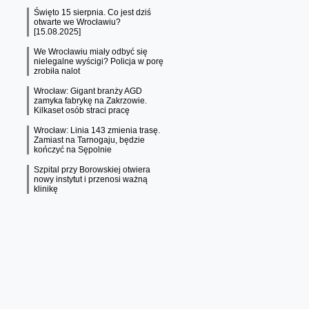
Święto 15 sierpnia. Co jest dziś
otwarte we Wrocławiu?
[15.08.2025]
We Wrocławiu miały odbyć się
nielegalne wyścigi? Policja w porę
zrobiła nalot
Wrocław: Gigant branży AGD
zamyka fabrykę na Zakrzowie.
Kilkaset osób straci pracę
Wrocław: Linia 143 zmienia trasę.
Zamiast na Tarnogaju, będzie
kończyć na Sępolnie
Szpital przy Borowskiej otwiera
nowy instytut i przenosi ważną
klinikę