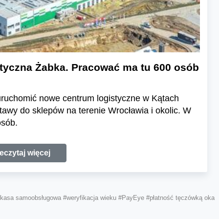
tyczna Żabka. Pracować ma tu 600 osób
uruchomić nowe centrum logistyczne w Kątach
awy do sklepów na terenie Wrocławia i okolic. W
osób.
eczytaj więcej
kasa samoobsługowa
#weryfikacja wieku
#PayEye
#płatność tęczówką oka