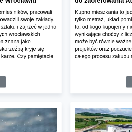
we Wrocławiu
do zaoferowania At
emieślników, pracowali
Kupno mieszkania to jedn
rowadzili swoje zakłady.
tylko metraż, układ pom
szlaku i zajrzeć w jedno
to, od kogo kupujemy n
nych wrocławskich
wynikające choćby z lic
ba znana jako
może być równie ważne.
skorzeźbą kryje się
projektów oraz poczuci
 karze. Czy pamiętacie
całego procesu zakupu s