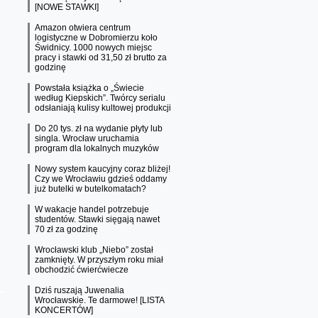
[NOWE STAWKI]
Amazon otwiera centrum
logistyczne w Dobromierzu koło
Świdnicy. 1000 nowych miejsc
pracy i stawki od 31,50 zł brutto za
godzinę
Powstała książka o „Świecie
według Kiepskich”. Twórcy serialu
odsłaniają kulisy kultowej produkcji
Do 20 tys. zł na wydanie płyty lub
singla. Wrocław uruchamia
program dla lokalnych muzyków
Nowy system kaucyjny coraz bliżej!
Czy we Wrocławiu gdzieś oddamy
już butelki w butelkomatach?
W wakacje handel potrzebuje
studentów. Stawki sięgają nawet
70 zł za godzinę
Wrocławski klub „Niebo” został
zamknięty. W przyszłym roku miał
obchodzić ćwierćwiecze
Dziś ruszają Juwenalia
Wrocławskie. Te darmowe! [LISTA
KONCERTÓW]