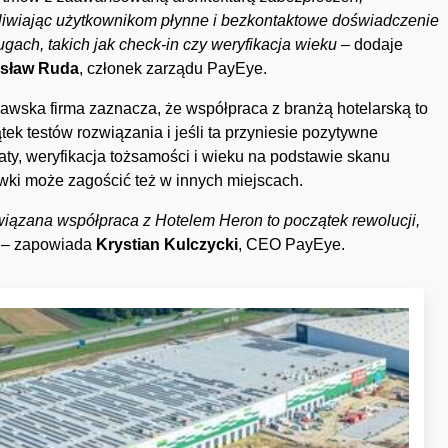
iwiając użytkownikom płynne i bezkontaktowe doświadczenie
ugach, takich jak check-in czy weryfikacja wieku –
dodaje
sław Ruda
, członek zarządu PayEye.
awska firma zaznacza, że współpraca z branżą hotelarską to
tek testów rozwiązania i jeśli ta przyniesie pozytywne
taty, weryfikacja tożsamości i wieku na podstawie skanu
wki może zagościć też w innych miejscach.
iązana współpraca z Hotelem Heron to początek rewolucji,
 –
zapowiada
Krystian Kulczycki
, CEO PayEye.