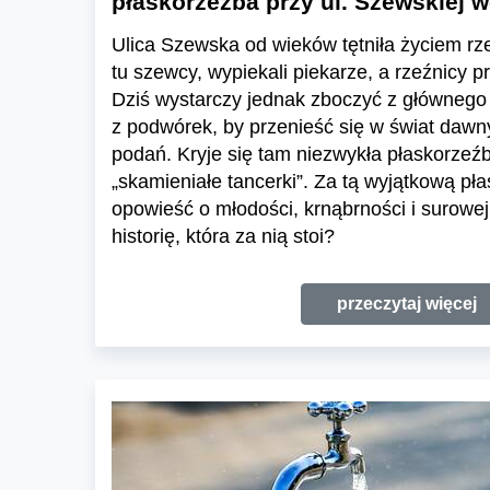
płaskorzeźba przy ul. Szewskiej 
Ulica Szewska od wieków tętniła życiem rz
tu szewcy, wypiekali piekarze, a rzeźnicy p
Dziś wystarczy jednak zboczyć z głównego 
z podwórek, by przenieść się w świat daw
podań. Kryje się tam niezwykła płaskorzeź
„skamieniałe tancerki”. Za tą wyjątkową pła
opowieść o młodości, krnąbrności i surowej
historię, która za nią stoi?
przeczytaj więcej