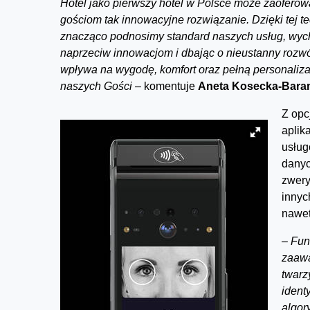
Hotel jako pierwszy hotel w Polsce może zaofero
gościom tak innowacyjne rozwiązanie. Dzięki tej te
znacząco podnosimy standard naszych usług, wy
naprzeciw innowacjom i dbając o nieustanny rozwó
wpływa na wygodę, komfort oraz pełną personaliza
naszych Gości –
komentuje
Aneta Kosecka-Bara
Z opc
aplik
usług
danyc
zwery
innyc
nawet
–
Fun
zaawa
twarz
ident
algor