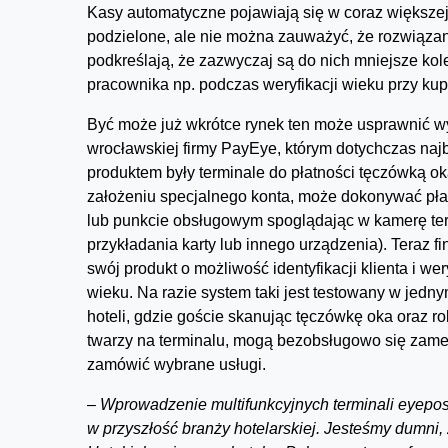
Kasy automatyczne pojawiają się w coraz większej 
podzielone, ale nie można zauważyć, że rozwiąza
podkreślają, że zazwyczaj są do nich mniejsze kol
pracownika np. podczas weryfikacji wieku przy ku
Być może już wkrótce rynek ten może usprawnić 
wrocławskiej firmy PayEye, którym dotychczas naj
produktem były terminale do płatności tęczówką oka
założeniu specjalnego konta, może dokonywać pła
lub punkcie obsługowym spoglądając w kamerę ter
przykładania karty lub innego urządzenia). Teraz fi
swój produkt o możliwość identyfikacji klienta i wer
wieku. Na razie system taki jest testowany w jedn
hoteli, gdzie goście skanując tęczówkę oka oraz ro
twarzy na terminalu, mogą bezobsługowo się zam
zamówić wybrane usługi.
–
Wprowadzenie multifunkcyjnych terminali eyepos
w przyszłość branży hotelarskiej. Jesteśmy dumni,