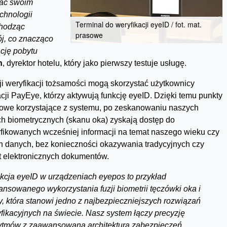
wać swoim
chnologii
Terminal do weryfikacji eyeID / fot. mat.
chodząc
prasowe
j, co znacząco
cję pobytu
n
, dyrektor hotelu, który jako pierwszy testuje usługę.
ji weryfikacji tożsamości mogą skorzystać użytkownicy
acji PayEye, którzy aktywują funkcję eyeID. Dzięki temu punkty
owe korzystające z systemu, po zeskanowaniu naszych
h biometrycznych (skanu oka) zyskają dostęp do
fikowanych wcześniej informacji na temat naszego wieku czy
h danych, bez konieczności okazywania tradycyjnych czy
 elektronicznych dokumentów.
kcja eyeID w urządzeniach eyepos to przykład
nsowanego wykorzystania fuzji biometrii tęczówki oka i
y, która stanowi jedno z najbezpieczniejszych rozwiązań
yfikacyjnych na świecie. Nasz system łączy precyzję
ytmów z zaawansowaną architekturą zabezpieczeń,