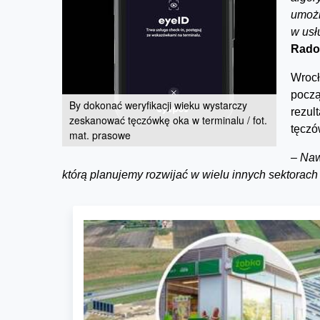
umożl
w usł
Rado
Wrocł
począ
By dokonać weryfikacji wieku wystarczy
rezul
zeskanować tęczówkę oka w terminalu / fot.
tęczó
mat. prasowe
–
Naw
którą planujemy rozwijać w wielu innych sektorach