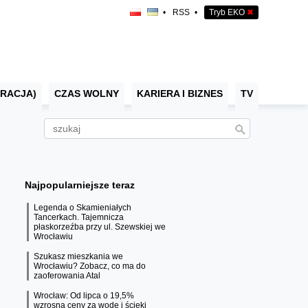
•
RSS
•
Tryb EKO
✖
RACJA)
CZAS WOLNY
KARIERA I BIZNES
TV
Najpopularniejsze teraz
Legenda o Skamieniałych
Tancerkach. Tajemnicza
płaskorzeźba przy ul. Szewskiej we
Wrocławiu
Szukasz mieszkania we
Wrocławiu? Zobacz, co ma do
zaoferowania Atal
Wrocław: Od lipca o 19,5%
wzrosną ceny za wodę i ścieki