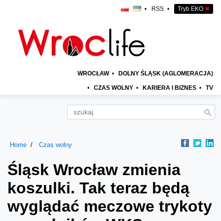
•
RSS
•
Tryb EKO
✖
WROCŁAW
•
DOLNY ŚLĄSK (AGLOMERACJA)
•
CZAS WOLNY
•
KARIERA I BIZNES
•
TV
Home
Czas wolny
Śląsk Wrocław zmienia
koszulki. Tak teraz będą
wyglądać meczowe trykoty