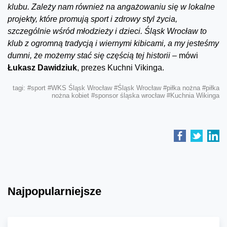
klubu. Zależy nam również na angażowaniu się w lokalne
projekty, które promują sport i zdrowy styl życia,
szczególnie wśród młodzieży i dzieci. Śląsk Wrocław to
klub z ogromną tradycją i wiernymi kibicami, a my jesteśmy
dumni, że możemy stać się częścią tej historii –
mówi
Łukasz Dawidziuk
, prezes Kuchni Vikinga.
tagi:
#sport
#WKS Śląsk Wrocław
#Śląsk Wrocław
#piłka nożna
#piłka
nożna kobiet
#sponsor śląska wrocław
#Kuchnia Wikinga
Najpopularniejsze