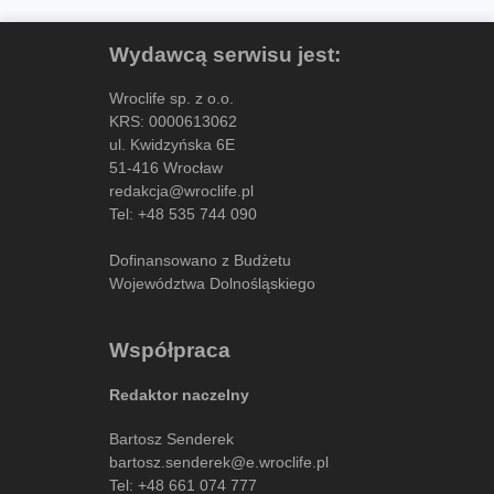
Wydawcą serwisu jest:
Wroclife sp. z o.o.
KRS: 0000613062
ul. Kwidzyńska 6E
51-416 Wrocław
redakcja@wroclife.pl
Tel:
+48 535 744 090
Dofinansowano z Budżetu
Województwa Dolnośląskiego
Współpraca
Redaktor naczelny
Bartosz Senderek
bartosz.senderek@e.wroclife.pl
Tel:
+48 661 074 777