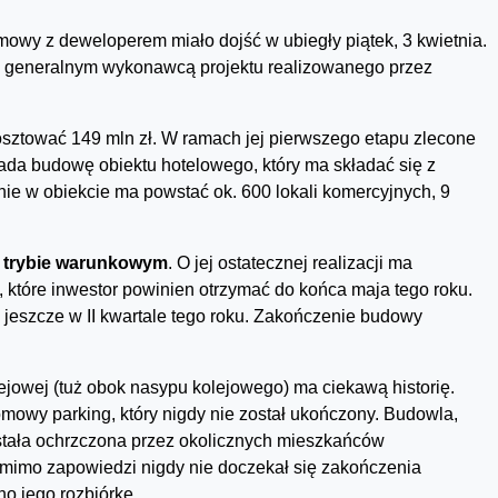
mowy z deweloperem miało dojść w ubiegły piątek, 3 kwietnia.
ać generalnym wykonawcą projektu realizowanego przez
sztować 149 mln zł. W ramach jej pierwszego etapu zlecone
ada budowę obiektu hotelowego, który ma składać się z
e w obiekcie ma powstać ok. 600 lokali komercyjnych, 9
w trybie warunkowym
. O jej ostatecznej realizacji ma
które inwestor powinien otrzymać do końca maja tego roku.
jeszcze w II kwartale tego roku. Zakończenie budowy
ejowej (tuż obok nasypu kolejowego) ma ciekawą historię.
owy parking, który nigdy nie został ukończony. Budowla,
ostała ochrzczona przez okolicznych mieszkańców
 i mimo zapowiedzi nigdy nie doczekał się zakończenia
o jego rozbiórkę.