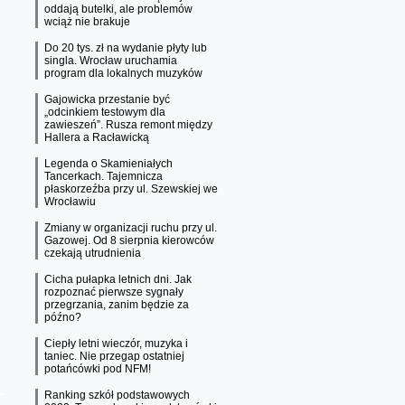
oddają butelki, ale problemów
wciąż nie brakuje
Do 20 tys. zł na wydanie płyty lub
singla. Wrocław uruchamia
program dla lokalnych muzyków
Gajowicka przestanie być
„odcinkiem testowym dla
zawieszeń”. Rusza remont między
Hallera a Racławicką
Legenda o Skamieniałych
Tancerkach. Tajemnicza
płaskorzeźba przy ul. Szewskiej we
Wrocławiu
Zmiany w organizacji ruchu przy ul.
Gazowej. Od 8 sierpnia kierowców
czekają utrudnienia
Cicha pułapka letnich dni. Jak
rozpoznać pierwsze sygnały
przegrzania, zanim będzie za
późno?
Ciepły letni wieczór, muzyka i
taniec. Nie przegap ostatniej
potańcówki pod NFM!
Ranking szkół podstawowych