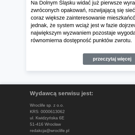
Na Dolnym Śląsku widać już pierwsze wyraź
zwróconych opakowań, rozwijającą się sieć
coraz większe zainteresowanie mieszkańc
jednak, że system wciąż jest w fazie dojrze
największym wyzwaniem pozostaje wygoda 
równomierna dostępność punktów zwrotu.
przeczytaj więcej
Wydawcą serwisu jest:
Wroclife sp. z o.o.
KRS: 0000613062
ul. Kwidzyńska 6E
51-416 Wrocław
redakcja@wroclife.pl