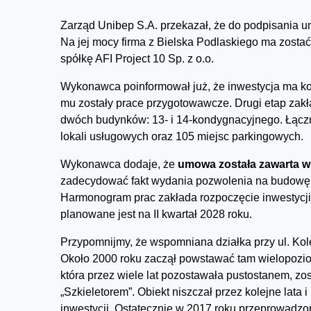
Zarząd Unibep S.A. przekazał, że do podpisania u
Na jej mocy firma z Bielska Podlaskiego ma zost
spółkę AFI Project 10 Sp. z o.o.
Wykonawca poinformował już, że inwestycja ma ko
mu zostały prace przygotowawcze. Drugi etap zakł
dwóch budynków: 13- i 14-kondygnacyjnego. Łączni
lokali usługowych oraz 105 miejsc parkingowych.
Wykonawca dodaje, że
umowa została zawarta 
zadecydować fakt wydania pozwolenia na budowę, 
Harmonogram prac zakłada rozpoczęcie inwestycji 
planowane jest na II kwartał 2028 roku.
Przypomnijmy, że wspomniana działka przy ul. Kol
Około 2000 roku zaczął powstawać tam wielopoziom
która przez wiele lat pozostawała pustostanem, z
„Szkieletorem”. Obiekt niszczał przez kolejne lata
inwestycji. Ostatecznie w 2017 roku przeprowadzon