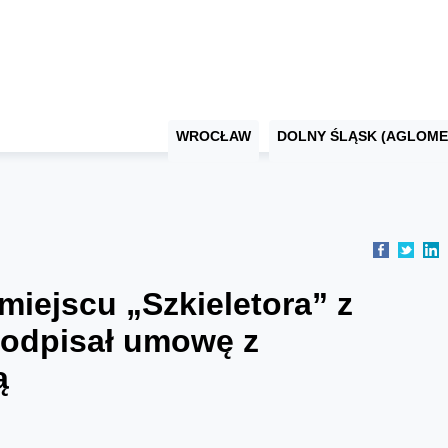
WROCŁAW
DOLNY ŚLĄSK (AGLOME
miejscu „Szkieletora” z
podpisał umowę z
ą