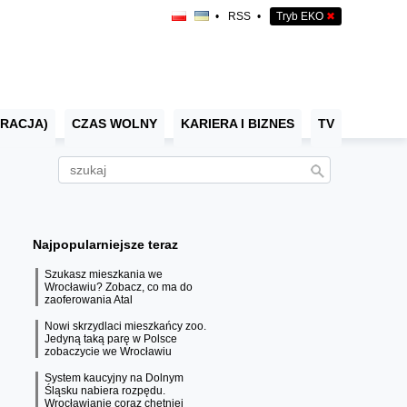
•
RSS
•
Tryb EKO
✖
RACJA)
CZAS WOLNY
KARIERA I BIZNES
TV
Najpopularniejsze teraz
Szukasz mieszkania we
Wrocławiu? Zobacz, co ma do
zaoferowania Atal
Nowi skrzydlaci mieszkańcy zoo.
Jedyną taką parę w Polsce
zobaczycie we Wrocławiu
System kaucyjny na Dolnym
Śląsku nabiera rozpędu.
Wrocławianie coraz chętniej