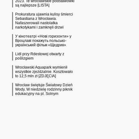
2023. Te wrocławskie podstawówki
są najlepsze [LISTA]
Prokuratura ujawnia kulisy śmierci
Sebastiana z Wrocławia.
Nafaszerowali nastolatka
narkotykami i zamknęli drzwi
У кінотеатрі «Нові горизонти» у
Вроцлаві покажуть польсько-
український фільм «Щедрик»
Lidl przy Rdestowej otwarty z
poślizgiem
Wrocławski Aquapark wymienił
wszystkie zjeżdżalnie. Kosztowało
to 12,5 mln zł [ZDJĘCIA]
Wrocław świętuje Światowy Dzień
Wody. W niedzielę rodzinny piknik
edukacyjny na pl. Solnym