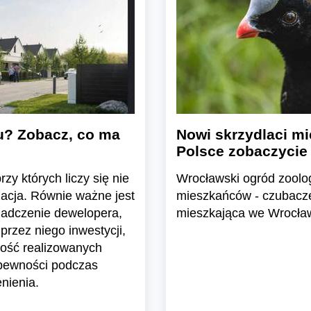
u? Zobacz, co ma
Nowi skrzydlaci mi
Polsce zobaczycie
zy których liczy się nie
Wrocławski ogród zoolo
zacja. Równie ważne jest
mieszkańców - czubacze 
iadczenie dewelopera,
mieszkająca we Wrocławi
przez niego inwestycji,
ość realizowanych
 pewności podczas
nienia.