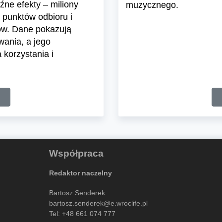
ne efekty – miliony
muzycznego.
 punktów odbioru i
ów. Dane pokazują
wania, a jego
korzystania i
Współpraca
Redaktor naczelny
Bartosz Senderek
bartosz.senderek@e.wroclife.pl
Tel:
+48 661 074 777