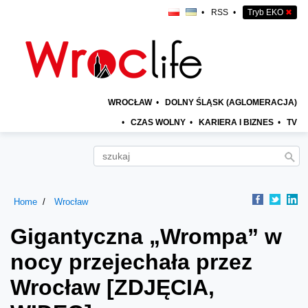
•
RSS
•
Tryb EKO
✖
WROCŁAW
•
DOLNY ŚLĄSK (AGLOMERACJA)
•
CZAS WOLNY
•
KARIERA I BIZNES
•
TV
Home
Wrocław
Gigantyczna „Wrompa” w
nocy przejechała przez
Wrocław [ZDJĘCIA,