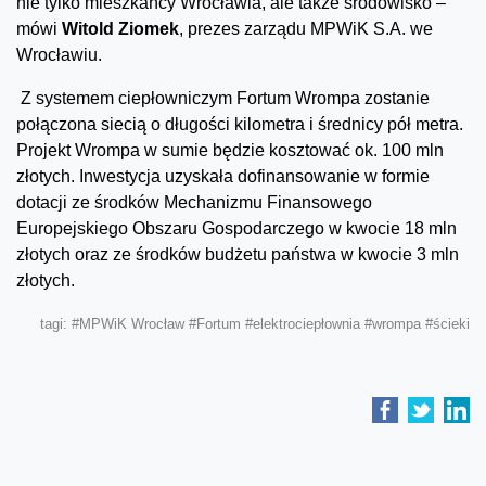
nie tylko mieszkańcy Wrocławia, ale także środowisko –
mówi
Witold Ziomek
, prezes zarządu MPWiK S.A. we
Wrocławiu.
Z systemem ciepłowniczym Fortum Wrompa zostanie
połączona siecią o długości kilometra i średnicy pół metra.
Projekt Wrompa w sumie będzie kosztować ok. 100 mln
złotych. Inwestycja uzyskała dofinansowanie w formie
dotacji ze środków Mechanizmu Finansowego
Europejskiego Obszaru Gospodarczego w kwocie 18 mln
złotych oraz ze środków budżetu państwa w kwocie 3 mln
złotych.
tagi:
#MPWiK Wrocław
#Fortum
#elektrociepłownia
#wrompa
#ścieki