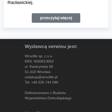
Racławickiej.
przeczytaj więcej
Wydawcą serwisu jest:
Wroclife sp. z o.o.
KRS: 0000613062
ul. Kwidzyńska 6E
51-416 Wrocław
redakcja@wroclife.pl
Tel:
+48 535 744 090
Dofinansowano z Budżetu
Województwa Dolnośląskiego