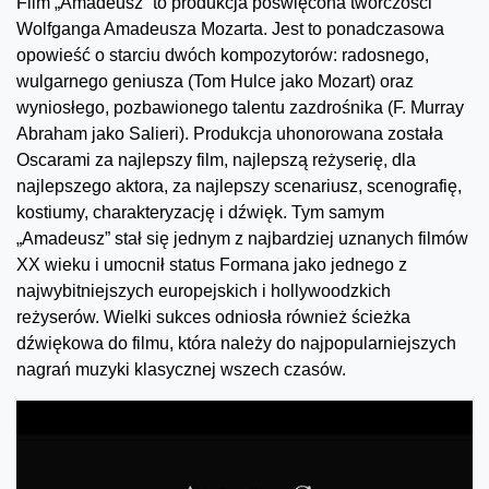
Film „Amadeusz” to produkcja poświęcona twórczości
Wolfganga Amadeusza Mozarta. Jest to ponadczasowa
opowieść o starciu dwóch kompozytorów: radosnego,
wulgarnego geniusza (Tom Hulce jako Mozart) oraz
wyniosłego, pozbawionego talentu zazdrośnika (F. Murray
Abraham jako Salieri). Produkcja uhonorowana została
Oscarami za najlepszy film, najlepszą reżyserię, dla
najlepszego aktora, za najlepszy scenariusz, scenografię,
kostiumy, charakteryzację i dźwięk. Tym samym
„Amadeusz” stał się jednym z najbardziej uznanych filmów
XX wieku i umocnił status Formana jako jednego z
najwybitniejszych europejskich i hollywoodzkich
reżyserów. Wielki sukces odniosła również ścieżka
dźwiękowa do filmu, która należy do najpopularniejszych
nagrań muzyki klasycznej wszech czasów.