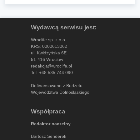
Wydawcą serwisu jest:
Wroclife sp. z o.o.
KRS: 0000613062
ul. Kwidzyńska 6E
51-416 Wrocław
redakcja@wroclife.pl
Tel:
+48 535 744 090
Dofinansowano z Budżetu
Województwa Dolnośląskiego
Współpraca
Redaktor naczelny
Bartosz Senderek