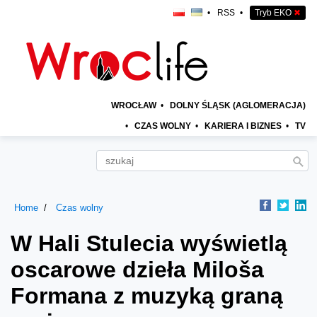
•
RSS
•
Tryb EKO
✖
WROCŁAW
•
DOLNY ŚLĄSK (AGLOMERACJA)
•
CZAS WOLNY
•
KARIERA I BIZNES
•
TV
Home
Czas wolny
W Hali Stulecia wyświetlą
oscarowe dzieła Miloša
Formana z muzyką graną