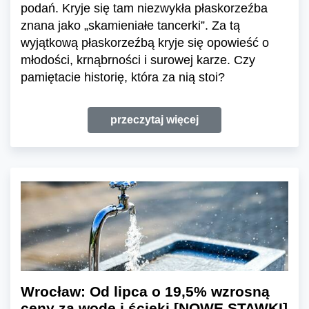
podań. Kryje się tam niezwykła płaskorzeźba
znana jako „skamieniałe tancerki”. Za tą
wyjątkową płaskorzeźbą kryje się opowieść o
młodości, krnąbrności i surowej karze. Czy
pamiętacie historię, która za nią stoi?
przeczytaj więcej
Wrocław: Od lipca o 19,5% wzrosną
ceny za wodę i ścieki [NOWE STAWKI]