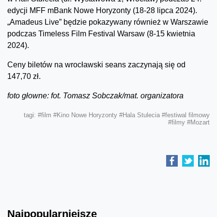
edycji MFF mBank Nowe Horyzonty (18-28 lipca 2024).
„Amadeus Live” będzie pokazywany również w Warszawie
podczas Timeless Film Festival Warsaw (8-15 kwietnia
2024).
Ceny biletów na wrocławski seans zaczynają się od
147,70 zł.
foto głowne: fot. Tomasz Sobczak/mat. organizatora
tagi:
#film
#Kino Nowe Horyzonty
#Hala Stulecia
#festiwal filmowy
#filmy
#Mozart
Najpopularniejsze