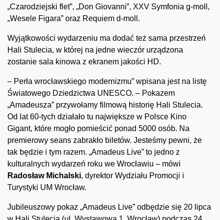
„Czarodziejski flet”, „Don Giovanni”, XXV Symfonia g-moll,
„Wesele Figara” oraz Requiem d-moll.
Wyjątkowości wydarzeniu ma dodać też sama przestrzeń
Hali Stulecia, w której na jedne wieczór urządzona
zostanie sala kinowa z ekranem jakości HD.
– Perła wrocławskiego modernizmu” wpisana jest na listę
Światowego Dziedzictwa UNESCO. – Pokazem
„Amadeusza” przywołamy filmową historię Hali Stulecia.
Od lat 60-tych działało tu największe w Polsce Kino
Gigant, które mogło pomieścić ponad 5000 osób. Na
premierowy seans zabrakło biletów. Jesteśmy pewni, że
tak będzie i tym razem. „Amadeus Live” to jedno z
kulturalnych wydarzeń roku we Wrocławiu – mówi
Radosław Michalski
, dyrektor Wydziału Promocji i
Turystyki UM Wrocław.
Jubileuszowy pokaz „Amadeus Live” odbędzie się 20 lipca
w Hali Stulecia (ul. Wystawowa 1, Wrocław) podczas 24.