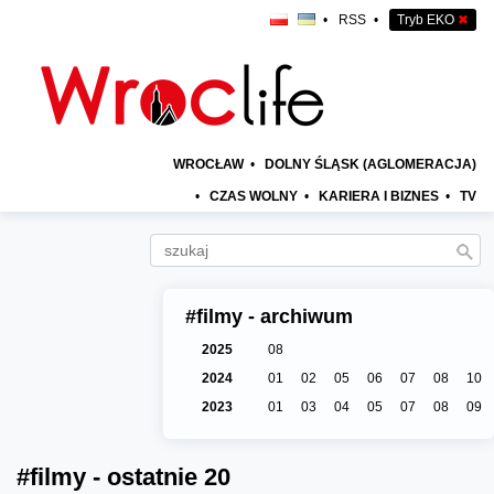
•
RSS
•
Tryb EKO
✖
WROCŁAW
•
DOLNY ŚLĄSK (AGLOMERACJA)
•
CZAS WOLNY
•
KARIERA I BIZNES
•
TV
#filmy - archiwum
2025
08
2024
01
02
05
06
07
08
10
2023
01
03
04
05
07
08
09
#filmy - ostatnie 20