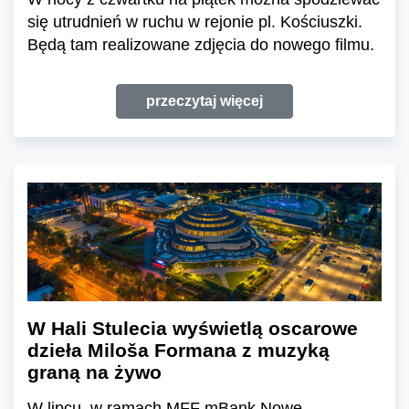
się utrudnień w ruchu w rejonie pl. Kościuszki.
Będą tam realizowane zdjęcia do nowego filmu.
przeczytaj więcej
W Hali Stulecia wyświetlą oscarowe
dzieła Miloša Formana z muzyką
graną na żywo
W lipcu, w ramach MFF mBank Nowe