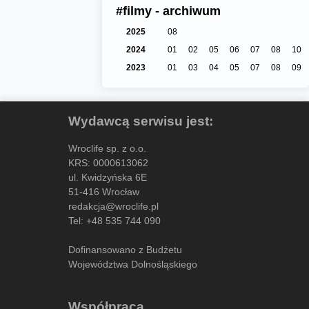
#filmy - archiwum
2025
08
2024
01
02
05
06
07
08
10
2023
01
03
04
05
07
08
09
Wydawcą serwisu jest:
Wroclife sp. z o.o.
KRS: 0000613062
ul. Kwidzyńska 6E
51-416 Wrocław
redakcja@wroclife.pl
Tel:
+48 535 744 090
Dofinansowano z Budżetu
Województwa Dolnośląskiego
Współpraca