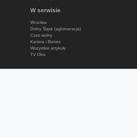
W serwisie
Wrocław
Dolny Śląsk (aglomeracja)
Czas wolny
Kariera i Biznes
Wszystkie artykuły
TV Okis