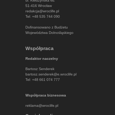
ul. Kwidzyńska 6E
51-416 Wrocław
redakcja@wroclife.pl
Tel:
+48 535 744 090
Dofinansowano z Budżetu
Województwa Dolnośląskiego
Współpraca
Redaktor naczelny
Bartosz Senderek
bartosz.senderek@e.wroclife.pl
Tel:
+48 661 074 777
Współpraca biznesowa
reklama@wroclife.pl