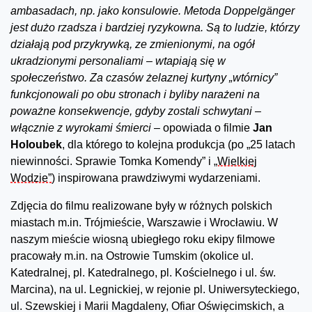
ambasadach, np. jako konsulowie. Metoda Doppelgänger
jest dużo rzadsza i bardziej ryzykowna. Są to ludzie, którzy
działają pod przykrywką, ze zmienionymi, na ogół
ukradzionymi personaliami – wtapiają się w
społeczeństwo. Za czasów żelaznej kurtyny „wtórnicy”
funkcjonowali po obu stronach i byliby narażeni na
poważne konsekwencje, gdyby zostali schwytani –
włącznie z wyrokami śmierci
– opowiada o filmie
Jan
Holoubek
, dla którego to kolejna produkcja (po „25 latach
niewinności. Sprawie Tomka Komendy” i
„Wielkiej
Wodzie”
) inspirowana prawdziwymi wydarzeniami.
Zdjęcia do filmu realizowane były w różnych polskich
miastach m.in. Trójmieście, Warszawie i Wrocławiu. W
naszym mieście wiosną ubiegłego roku ekipy filmowe
pracowały m.in. na Ostrowie Tumskim (okolice ul.
Katedralnej, pl. Katedralnego, pl. Kościelnego i ul. św.
Marcina), na ul. Legnickiej, w rejonie pl. Uniwersyteckiego,
ul. Szewskiej i Marii Magdaleny, Ofiar Oświęcimskich, a