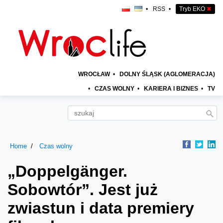
•
RSS
•
Tryb EKO
✖
WROCŁAW
•
DOLNY ŚLĄSK (AGLOMERACJA)
•
CZAS WOLNY
•
KARIERA I BIZNES
•
TV
Home
Czas wolny
„Doppelgänger.
Sobowtór”. Jest już
zwiastun i data premiery