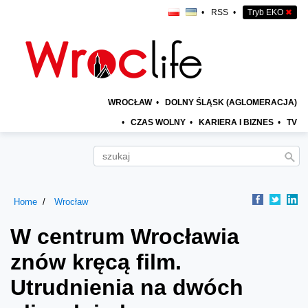
•
RSS
•
Tryb EKO
✖
WROCŁAW
•
DOLNY ŚLĄSK (AGLOMERACJA)
•
CZAS WOLNY
•
KARIERA I BIZNES
•
TV
Home
Wrocław
W centrum Wrocławia
znów kręcą film.
Utrudnienia na dwóch