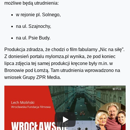
możliwe będą utrudnienia:
w rejonie pl. Solnego,
na ul. Szajnochy,
na ul. Psie Budy.
Produkcja zdradza, że chodzi o film fabularny „Nic na siłę”.
Z doniesień portalu mylomza.pl wynika, że pod koniec
lipca zdjęcia tej samej produkcji kręcone były m.in. w
Bronowie pod Łomżą. Tam utrudnienia wprowadzono na
wniosek Grupy ZPR Media.