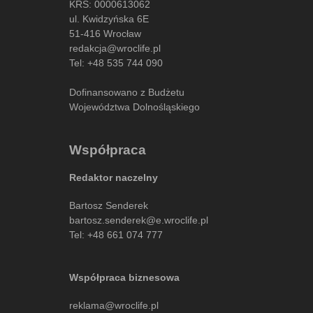
KRS: 0000613062
ul. Kwidzyńska 6E
51-416 Wrocław
redakcja@wroclife.pl
Tel:
+48 535 744 090
Dofinansowano z Budżetu
Województwa Dolnośląskiego
Współpraca
Redaktor naczelny
Bartosz Senderek
bartosz.senderek@e.wroclife.pl
Tel:
+48 661 074 777
Współpraca biznesowa
reklama@wroclife.pl