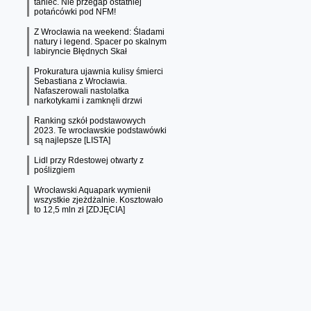
taniec. Nie przegap ostatniej
potańcówki pod NFM!
Z Wrocławia na weekend: Śladami
natury i legend. Spacer po skalnym
labiryncie Błędnych Skał
Prokuratura ujawnia kulisy śmierci
Sebastiana z Wrocławia.
Nafaszerowali nastolatka
narkotykami i zamknęli drzwi
Ranking szkół podstawowych
2023. Te wrocławskie podstawówki
są najlepsze [LISTA]
Lidl przy Rdestowej otwarty z
poślizgiem
Wrocławski Aquapark wymienił
wszystkie zjeżdżalnie. Kosztowało
to 12,5 mln zł [ZDJĘCIA]