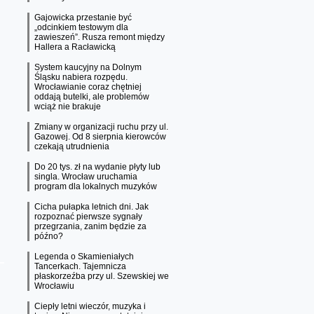
Gajowicka przestanie być
„odcinkiem testowym dla
zawieszeń”. Rusza remont między
Hallera a Racławicką
System kaucyjny na Dolnym
Śląsku nabiera rozpędu.
Wrocławianie coraz chętniej
oddają butelki, ale problemów
wciąż nie brakuje
Zmiany w organizacji ruchu przy ul.
Gazowej. Od 8 sierpnia kierowców
czekają utrudnienia
Do 20 tys. zł na wydanie płyty lub
singla. Wrocław uruchamia
program dla lokalnych muzyków
Cicha pułapka letnich dni. Jak
rozpoznać pierwsze sygnały
przegrzania, zanim będzie za
późno?
Legenda o Skamieniałych
Tancerkach. Tajemnicza
płaskorzeźba przy ul. Szewskiej we
Wrocławiu
Ciepły letni wieczór, muzyka i