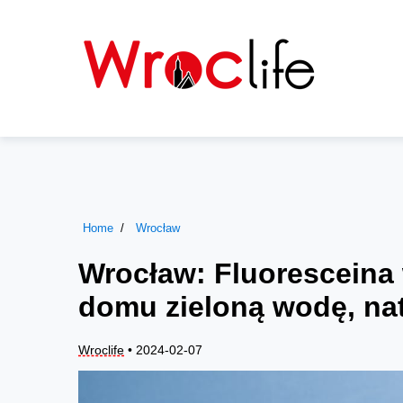
Home
Wrocław
Wrocław: Fluoresceina 
domu zieloną wodę, nat
Wroclife
• 2024-02-07