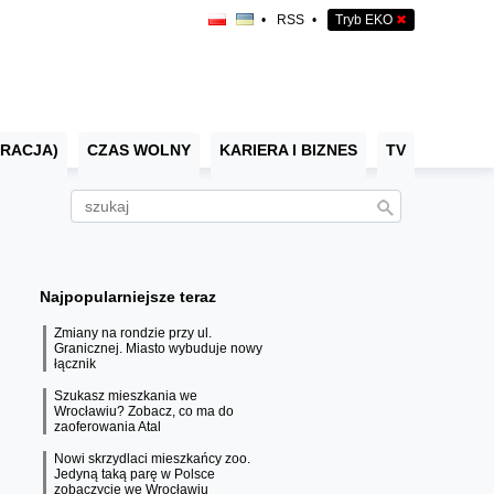
•
RSS
•
Tryb EKO
✖
RACJA)
CZAS WOLNY
KARIERA I BIZNES
TV
Najpopularniejsze teraz
Zmiany na rondzie przy ul.
Granicznej. Miasto wybuduje nowy
łącznik
Szukasz mieszkania we
Wrocławiu? Zobacz, co ma do
zaoferowania Atal
Nowi skrzydlaci mieszkańcy zoo.
Jedyną taką parę w Polsce
zobaczycie we Wrocławiu