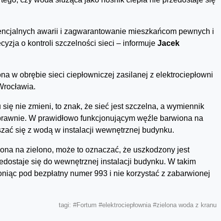
encjalnych awarii i zagwarantowanie mieszkańcom pewnych i
cyzja o kontroli szczelności sieci – informuje
Jacek
na w obrębie sieci ciepłowniczej zasilanej z elektrociepłowni
Wrocławia.
 się nie zmieni, to znak, że sieć jest szczelna, a wymiennik
oprawnie. W prawidłowo funkcjonującym węźle barwiona na
ać się z wodą w instalacji wewnętrznej budynku.
iona na zielono, może to oznaczać, że uszkodzony jest
edostaje się do wewnętrznej instalacji budynku. W takim
iąc pod bezpłatny numer 993 i nie korzystać z zabarwionej
tagi:
#Fortum
#elektrociepłownia
#zielona woda z kranu