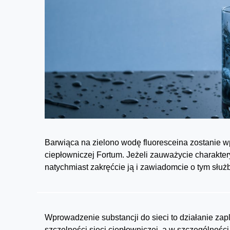
Barwiąca na zielono wodę fluoresceina zostanie wp
ciepłowniczej Fortum. Jeżeli zauważycie charakte
natychmiast zakręćcie ją i zawiadomcie o tym służb
Wprowadzenie substancji do sieci to działanie za
szczelności sieci ciepłowniczej, a w szczególności