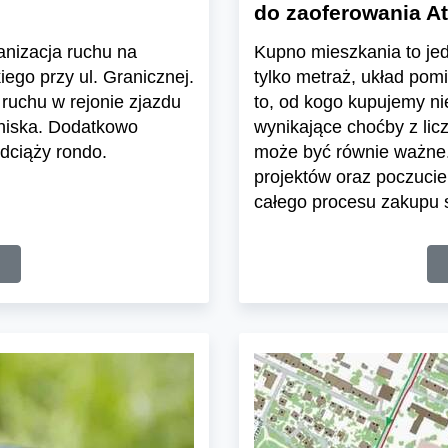
do zaoferowania At
ganizacja ruchu na
Kupno mieszkania to jedn
ego przy ul. Granicznej.
tylko metraż, układ pom
ruchu w rejonie zjazdu
to, od kogo kupujemy n
tniska. Dodatkowo
wynikające choćby z lic
dciąży rondo.
może być równie ważne.
projektów oraz poczuci
całego procesu zakupu s