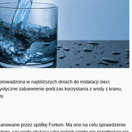
rowadzona w najbliższych dniach do instalacji sieci
rystyczne zabarwienie podczas korzystania z wody z kranu,
y.
planowane przez spółkę Fortum. Ma ono na celu sprawdzenie
 tego, czy woda służąca jako nośnik ciepła nie przedostaje się