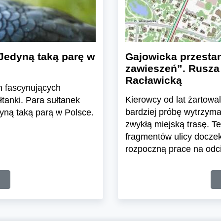
Jedyną taką parę w
Gajowicka przesta
zawieszeń”. Rusza
Racławicką
h fascynujących
Kierowcy od lat żartowa
tanki. Para sułtanek
bardziej próbę wytrzym
yną taką parą w Polsce.
zwykłą miejską trasę. T
fragmentów ulicy doczek
rozpoczną prace na odcin