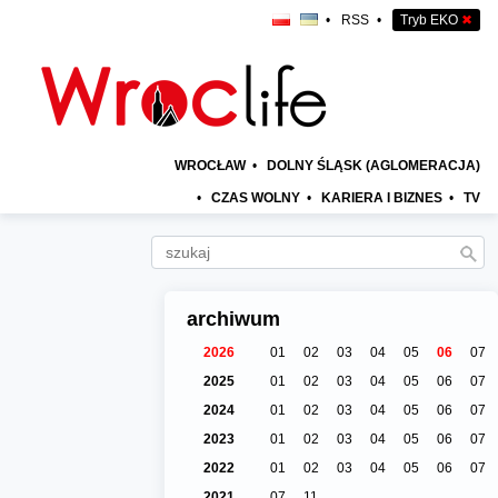
•
RSS
•
Tryb EKO
✖
WROCŁAW
•
DOLNY ŚLĄSK (AGLOMERACJA)
•
CZAS WOLNY
•
KARIERA I BIZNES
•
TV
archiwum
2026
01
02
03
04
05
06
07
2025
01
02
03
04
05
06
07
2024
01
02
03
04
05
06
07
2023
01
02
03
04
05
06
07
2022
01
02
03
04
05
06
07
2021
07
11