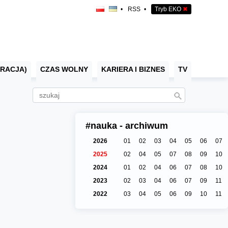
•
RSS
•
Tryb EKO
✖
RACJA)
CZAS WOLNY
KARIERA I BIZNES
TV
#nauka - archiwum
2026
01
02
03
04
05
06
07
2025
02
04
05
07
08
09
10
2024
01
02
04
06
07
08
10
2023
02
03
04
06
07
09
11
2022
03
04
05
06
09
10
11