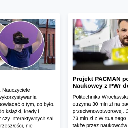
?
Projekt PACMAN p
Naukowcy z PWr dos
. Nauczyciele i
Politechnika Wrocławsk
 wykorzystywania
otrzyma 30 mln zł na ba
owiadać o tym, co było.
przeciwnowotworowej. Ca
o książki, kredy i
73 mln zł z Wirtualnego
er czy interaktywnych sal
także przez naukowców z 
zeszłości, nie