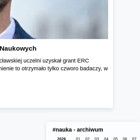
ń Naukowych
ocławskiej uczelni uzyskał grant ERC
enie to otrzymało tylko czworo badaczy, w
#nauka - archiwum
2026
01
02
03
04
05
06
07