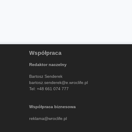
Współpraca
Redaktor naczelny
Bartosz Senderek
bartosz.senderek@e.wroclife.pl
Tel:
+48 661 074 777
Współpraca biznesowa
reklama@wroclife.pl