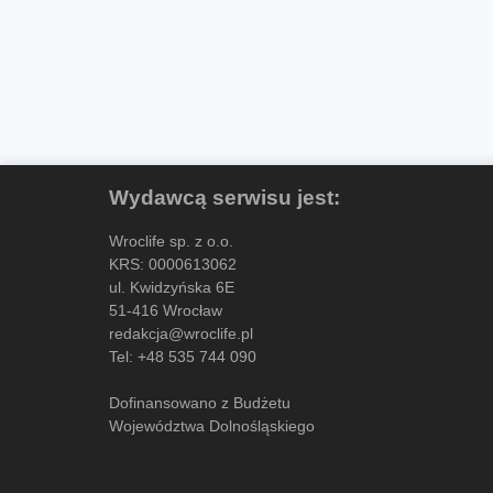
Wydawcą serwisu jest:
Wroclife sp. z o.o.
KRS: 0000613062
ul. Kwidzyńska 6E
51-416 Wrocław
redakcja@wroclife.pl
Tel:
+48 535 744 090
Dofinansowano z Budżetu
Województwa Dolnośląskiego