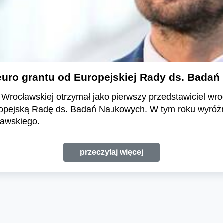
euro grantu od Europejskiej Rady ds. Bada
i Wrocławskiej otrzymał jako pierwszy przedstawiciel wr
opejską Radę ds. Badań Naukowych. W tym roku wyróżni
zawskiego.
przeczytaj więcej