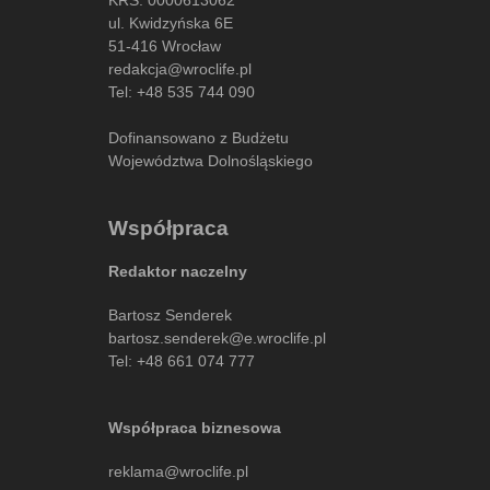
ul. Kwidzyńska 6E
51-416 Wrocław
redakcja@wroclife.pl
Tel:
+48 535 744 090
Dofinansowano z Budżetu
Województwa Dolnośląskiego
Współpraca
Redaktor naczelny
Bartosz Senderek
bartosz.senderek@e.wroclife.pl
Tel:
+48 661 074 777
Współpraca biznesowa
reklama@wroclife.pl