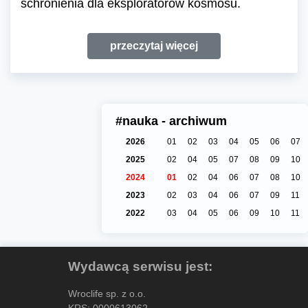
schronienia dla eksploratorów kosmosu.
przeczytaj więcej
#nauka - archiwum
2026
01
02
03
04
05
06
07
2025
02
04
05
07
08
09
10
2024
01
02
04
06
07
08
10
2023
02
03
04
06
07
09
11
2022
03
04
05
06
09
10
11
Wydawcą serwisu jest:
Wroclife sp. z o.o.
KRS: 0000613062