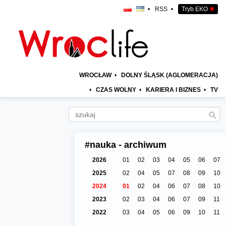
•
RSS
•
Tryb EKO
✖
WROCŁAW
•
DOLNY ŚLĄSK (AGLOMERACJA)
•
CZAS WOLNY
•
KARIERA I BIZNES
•
TV
#nauka - archiwum
2026
01
02
03
04
05
06
07
2025
02
04
05
07
08
09
10
2024
01
02
04
06
07
08
10
2023
02
03
04
06
07
09
11
2022
03
04
05
06
09
10
11