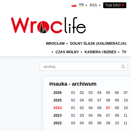
•
RSS
•
Tryb EKO
✖
WROCŁAW
•
DOLNY ŚLĄSK (AGLOMERACJA)
•
CZAS WOLNY
•
KARIERA I BIZNES
•
TV
#nauka - archiwum
2026
01
02
03
04
05
06
07
2025
02
04
05
07
08
09
10
2024
01
02
04
06
07
08
10
2023
02
03
04
06
07
09
11
2022
03
04
05
06
09
10
11