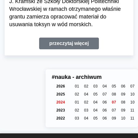
J. Kramski ze Szkoły Doktorskiej Politechniki
Wrocławskiej w ramach otrzymanego właśnie
grantu zamierza opracować materiał do
usuwania toksyn w wód morskich.
przeczytaj więcej
#nauka - archiwum
2026
01
02
03
04
05
06
07
2025
02
04
05
07
08
09
10
2024
01
02
04
06
07
08
10
2023
02
03
04
06
07
09
11
2022
03
04
05
06
09
10
11