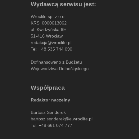
Wydawcą serwisu jest:
Wroclife sp. z o.o.
KRS: 0000613062
ul. Kwidzyńska 6E
51-416 Wrocław
redakcja@wroclife.pl
Tel:
+48 535 744 090
Dofinansowano z Budżetu
Województwa Dolnośląskiego
Współpraca
Redaktor naczelny
Bartosz Senderek
bartosz.senderek@e.wroclife.pl
Tel:
+48 661 074 777