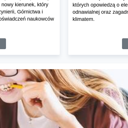
 nowy kierunek, który
których opowiedzą o elek
ynierii, Górnictwa i
odnawialnej oraz zagad
z doświadczeń naukowców
klimatem.