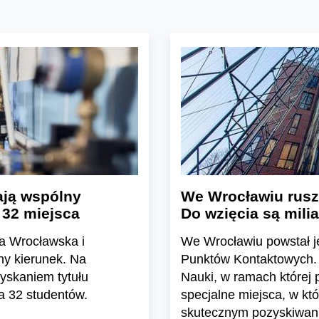
ają wspólny
We Wrocławiu rusz
 32 miejsca
Do wzięcia są mili
a Wrocławska i
We Wrocławiu powstał j
ny kierunek. Na
Punktów Kontaktowych. T
yskaniem tytułu
Nauki, w ramach której p
a 32 studentów.
specjalne miejsca, w kt
skutecznym pozyskiwaniu