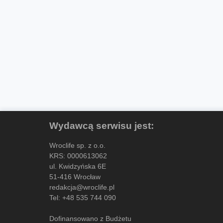
Wydawcą serwisu jest:
Wroclife sp. z o.o.
KRS: 0000613062
ul. Kwidzyńska 6E
51-416 Wrocław
redakcja@wroclife.pl
Tel:
+48 535 744 090
Dofinansowano z Budżetu