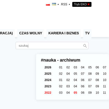
•
RSS
•
Tryb EKO
✖
RACJA)
CZAS WOLNY
KARIERA I BIZNES
TV
#nauka - archiwum
2026
01
02
03
04
05
06
07
2025
02
04
05
07
08
09
10
2024
01
02
04
06
07
08
10
2023
02
03
04
06
07
09
11
2022
03
04
05
06
09
10
11