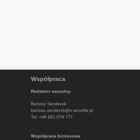
Współpraca
Redaktor naczelny
Bartosz Senderek
bartosz.senderek@e.wroclife.pl
Tel:
+48 661 074 777
Współpraca biznesowa