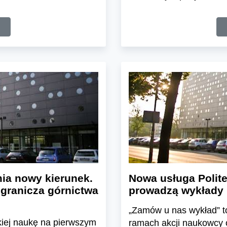
ia nowy kierunek.
Nowa usługa Polit
ogranicza górnictwa
prowadzą wykłady
„Zamów u nas wykład” to
kiej naukę na pierwszym
ramach akcji naukowcy 