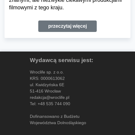
filmowymi z tego kraju.
przeczytaj więcej
Wydawcą serwisu jest:
Wroclife sp. z o.o.
KRS: 0000613062
ul. Kwidzyńska 6E
51-416 Wrocław
redakcja@wroclife.pl
Tel:
+48 535 744 090
Dofinansowano z Budżetu
Województwa Dolnośląskiego