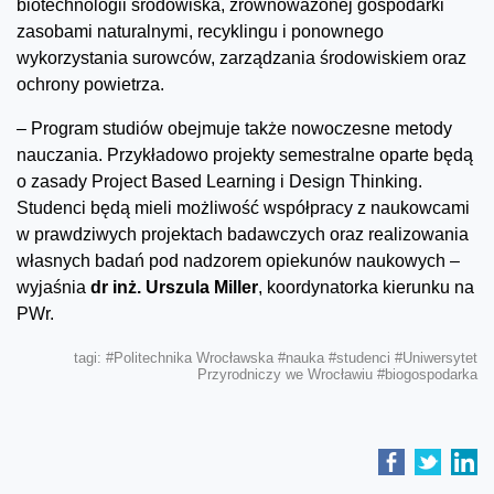
biotechnologii środowiska, zrównoważonej gospodarki
zasobami naturalnymi, recyklingu i ponownego
wykorzystania surowców, zarządzania środowiskiem oraz
ochrony powietrza.
– Program studiów obejmuje także nowoczesne metody
nauczania. Przykładowo projekty semestralne oparte będą
o zasady Project Based Learning i Design Thinking.
Studenci będą mieli możliwość współpracy z naukowcami
w prawdziwych projektach badawczych oraz realizowania
własnych badań pod nadzorem opiekunów naukowych –
wyjaśnia
dr inż. Urszula Miller
, koordynatorka kierunku na
PWr.
tagi:
#Politechnika Wrocławska
#nauka
#studenci
#Uniwersytet
Przyrodniczy we Wrocławiu
#biogospodarka