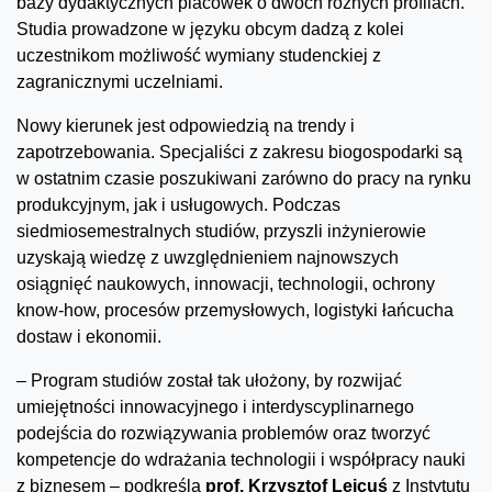
bazy dydaktycznych placówek o dwóch różnych profilach.
Studia prowadzone w języku obcym dadzą z kolei
uczestnikom możliwość wymiany studenckiej z
zagranicznymi uczelniami.
Nowy kierunek jest odpowiedzią na trendy i
zapotrzebowania. Specjaliści z zakresu biogospodarki są
w ostatnim czasie poszukiwani zarówno do pracy na rynku
produkcyjnym, jak i usługowych. Podczas
siedmiosemestralnych studiów, przyszli inżynierowie
uzyskają wiedzę z uwzględnieniem najnowszych
osiągnięć naukowych, innowacji, technologii, ochrony
know-how, procesów przemysłowych, logistyki łańcucha
dostaw i ekonomii.
– Program studiów został tak ułożony, by rozwijać
umiejętności innowacyjnego i interdyscyplinarnego
podejścia do rozwiązywania problemów oraz tworzyć
kompetencje do wdrażania technologii i współpracy nauki
z biznesem – podkreśla
prof. Krzysztof Lejcuś
z Instytutu