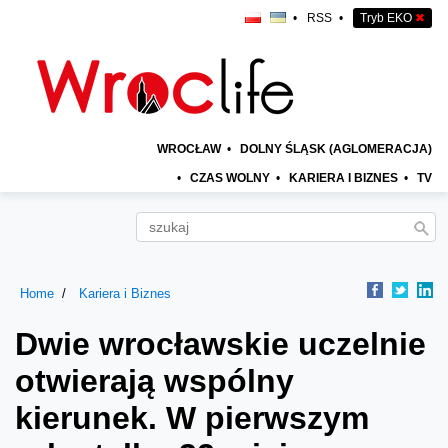
•
RSS
•
Tryb EKO
✖
WROCŁAW
•
DOLNY ŚLĄSK (AGLOMERACJA)
•
CZAS WOLNY
•
KARIERA I BIZNES
•
TV
Home
Kariera i Biznes
Dwie wrocławskie uczelnie
otwierają wspólny
kierunek. W pierwszym