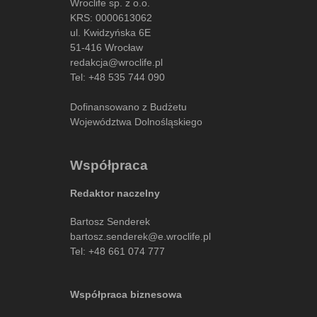
Wroclife sp. z o.o.
KRS: 0000613062
ul. Kwidzyńska 6E
51-416 Wrocław
redakcja@wroclife.pl
Tel:
+48 535 744 090
Dofinansowano z Budżetu
Województwa Dolnośląskiego
Współpraca
Redaktor naczelny
Bartosz Senderek
bartosz.senderek@e.wroclife.pl
Tel:
+48 661 074 777
Współpraca biznesowa