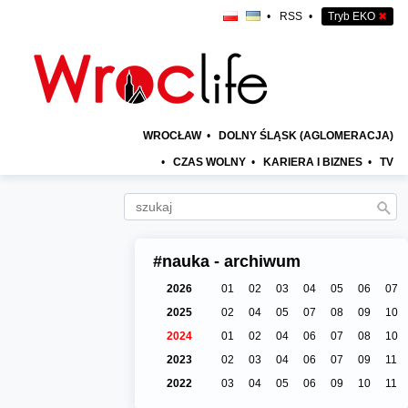
•
RSS
•
Tryb EKO
✖
WROCŁAW
•
DOLNY ŚLĄSK (AGLOMERACJA)
•
CZAS WOLNY
•
KARIERA I BIZNES
•
TV
#nauka - archiwum
2026
01
02
03
04
05
06
07
2025
02
04
05
07
08
09
10
2024
01
02
04
06
07
08
10
2023
02
03
04
06
07
09
11
2022
03
04
05
06
09
10
11