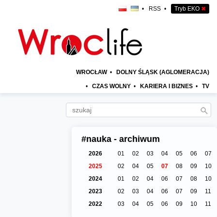
•
RSS
•
Tryb EKO
✖
WROCŁAW
•
DOLNY ŚLĄSK (AGLOMERACJA)
•
CZAS WOLNY
•
KARIERA I BIZNES
•
TV
#nauka - archiwum
2026
01
02
03
04
05
06
07
2025
02
04
05
07
08
09
10
2024
01
02
04
06
07
08
10
2023
02
03
04
06
07
09
11
2022
03
04
05
06
09
10
11