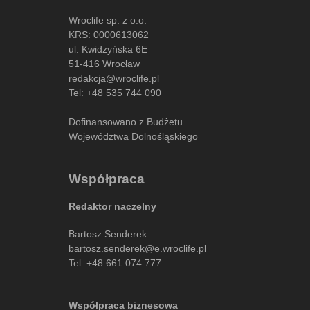
Wroclife sp. z o.o.
KRS: 0000613062
ul. Kwidzyńska 6E
51-416 Wrocław
redakcja@wroclife.pl
Tel:
+48 535 744 090
Dofinansowano z Budżetu
Województwa Dolnośląskiego
Współpraca
Redaktor naczelny
Bartosz Senderek
bartosz.senderek@e.wroclife.pl
Tel:
+48 661 074 777
Współpraca biznesowa