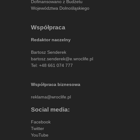
Dofinansowano z Budżetu
Województwa Dolnośląskiego
Współpraca
Redaktor naczelny
Bartosz Senderek
bartosz.senderek@e.wroclife.pl
Tel:
+48 661 074 777
Współpraca biznesowa
reklama@wroclife.pl
Social media:
Facebook
Twitter
YouTube