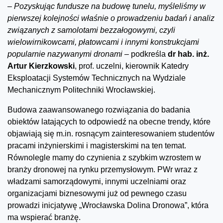
–
Pozyskując fundusze na budowę tunelu, myśleliśmy w
pierwszej kolejności właśnie o prowadzeniu badań i analiz
związanych z samolotami bezzałogowymi, czyli
wielowirnikowcami, płatowcami i innymi konstrukcjami
popularnie nazywanymi dronami –
podkreśla
dr hab. inż.
Artur Kierzkowski
, prof. uczelni, kierownik Katedry
Eksploatacji Systemów Technicznych na Wydziale
Mechanicznym Politechniki Wrocławskiej.
Budowa zaawansowanego rozwiązania do badania
obiektów latających to odpowiedź na obecne trendy, które
objawiają się m.in. rosnącym zainteresowaniem studentów
pracami inżynierskimi i magisterskimi na ten temat.
Równolegle mamy do czynienia z szybkim wzrostem w
branży dronowej na rynku przemysłowym. PWr wraz z
władzami samorządowymi, innymi uczelniami oraz
organizacjami biznesowymi już od pewnego czasu
prowadzi inicjatywę „Wrocławska Dolina Dronowa”, która
ma wspierać branżę.