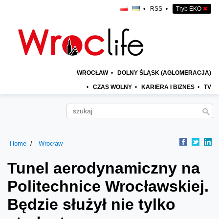
•
RSS
•
Tryb EKO
✖
WROCŁAW
•
DOLNY ŚLĄSK (AGLOMERACJA)
•
CZAS WOLNY
•
KARIERA I BIZNES
•
TV
Home
Wrocław
Tunel aerodynamiczny na
Politechnice Wrocławskiej.
Będzie służył nie tylko