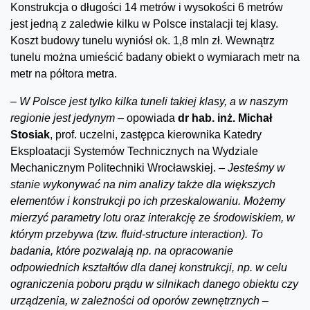
Konstrukcja o długości 14 metrów i wysokości 6 metrów
jest jedną z zaledwie kilku w Polsce instalacji tej klasy.
Koszt budowy tunelu wyniósł ok. 1,8 mln zł. Wewnątrz
tunelu można umieścić badany obiekt o wymiarach metr na
metr na półtora metra.
–
W Polsce jest tylko kilka tuneli takiej klasy, a w naszym
regionie jest jedynym –
opowiada
dr hab. inż. Michał
Stosiak
, prof. uczelni, zastępca kierownika Katedry
Eksploatacji Systemów Technicznych na Wydziale
Mechanicznym Politechniki Wrocławskiej.
– Jesteśmy w
stanie wykonywać na nim analizy także dla większych
elementów i konstrukcji po ich przeskalowaniu. Możemy
mierzyć parametry lotu oraz interakcję ze środowiskiem, w
którym przebywa (tzw. fluid-structure interaction). To
badania, które pozwalają np. na opracowanie
odpowiednich kształtów dla danej konstrukcji, np. w celu
ograniczenia poboru prądu w silnikach danego obiektu czy
urządzenia, w zależności od oporów zewnętrznych
–