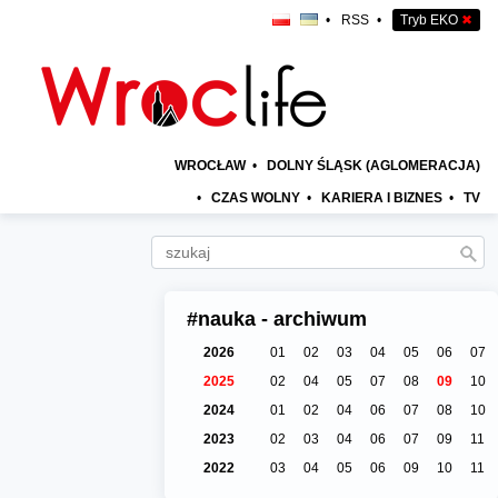
•
RSS
•
Tryb EKO
✖
WROCŁAW
•
DOLNY ŚLĄSK (AGLOMERACJA)
•
CZAS WOLNY
•
KARIERA I BIZNES
•
TV
#nauka - archiwum
2026
01
02
03
04
05
06
07
2025
02
04
05
07
08
09
10
2024
01
02
04
06
07
08
10
2023
02
03
04
06
07
09
11
2022
03
04
05
06
09
10
11