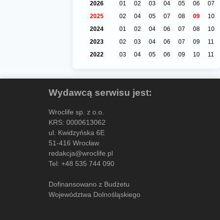
2026
01
02
03
04
05
06
07
2025
02
04
05
07
08
09
10
2024
01
02
04
06
07
08
10
2023
02
03
04
06
07
09
11
2022
03
04
05
06
09
10
11
Wydawcą serwisu jest:
Wroclife sp. z o.o.
KRS: 0000613062
ul. Kwidzyńska 6E
51-416 Wrocław
redakcja@wroclife.pl
Tel:
+48 535 744 090
Dofinansowano z Budżetu
Województwa Dolnośląskiego