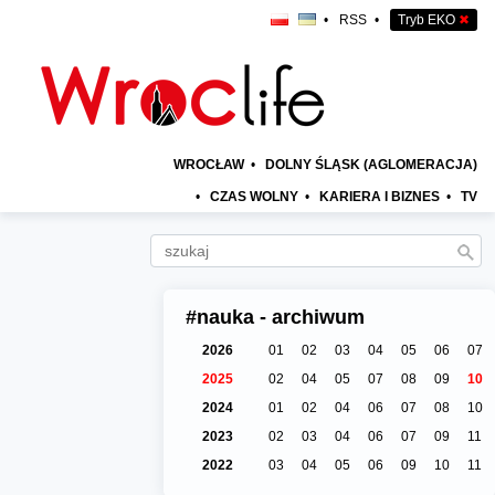
•
RSS
•
Tryb EKO
✖
WROCŁAW
•
DOLNY ŚLĄSK (AGLOMERACJA)
•
CZAS WOLNY
•
KARIERA I BIZNES
•
TV
#nauka - archiwum
2026
01
02
03
04
05
06
07
2025
02
04
05
07
08
09
10
2024
01
02
04
06
07
08
10
2023
02
03
04
06
07
09
11
2022
03
04
05
06
09
10
11