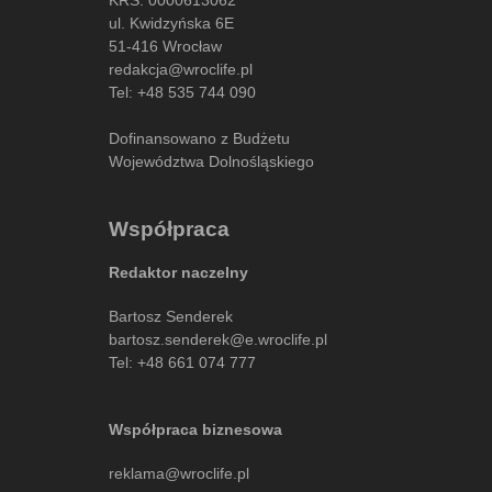
ul. Kwidzyńska 6E
51-416 Wrocław
redakcja@wroclife.pl
Tel:
+48 535 744 090
Dofinansowano z Budżetu
Województwa Dolnośląskiego
Współpraca
Redaktor naczelny
Bartosz Senderek
bartosz.senderek@e.wroclife.pl
Tel:
+48 661 074 777
Współpraca biznesowa
reklama@wroclife.pl