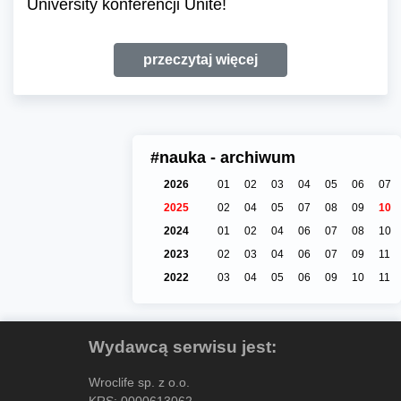
University konferencji Unite!
przeczytaj więcej
#nauka - archiwum
2026
01
02
03
04
05
06
07
2025
02
04
05
07
08
09
10
2024
01
02
04
06
07
08
10
2023
02
03
04
06
07
09
11
2022
03
04
05
06
09
10
11
Wydawcą serwisu jest:
Wroclife sp. z o.o.
KRS: 0000613062