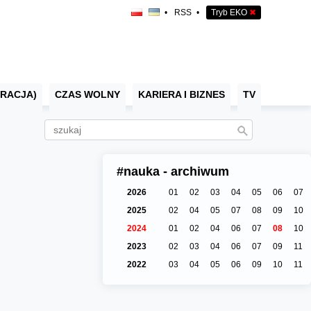
•
RSS
•
Tryb EKO
✖
RACJA)
CZAS WOLNY
KARIERA I BIZNES
TV
#nauka - archiwum
2026
01
02
03
04
05
06
07
2025
02
04
05
07
08
09
10
2024
01
02
04
06
07
08
10
2023
02
03
04
06
07
09
11
2022
03
04
05
06
09
10
11