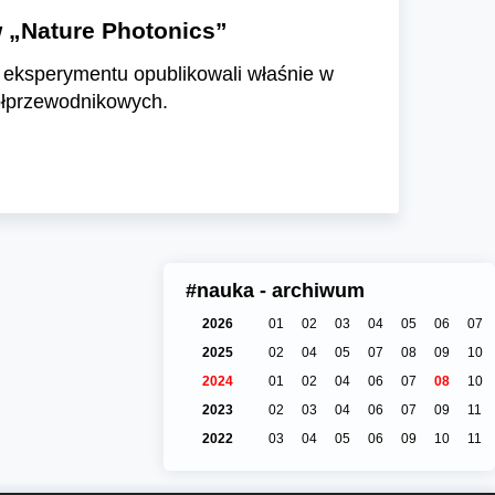
 „Nature Photonics”
o eksperymentu opublikowali właśnie w
półprzewodnikowych.
#nauka - archiwum
2026
01
02
03
04
05
06
07
2025
02
04
05
07
08
09
10
2024
01
02
04
06
07
08
10
2023
02
03
04
06
07
09
11
2022
03
04
05
06
09
10
11