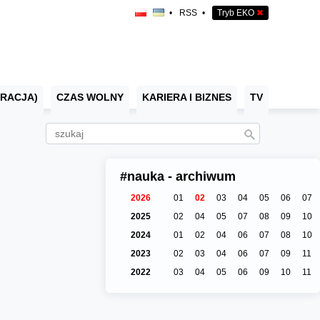
•
RSS
•
Tryb EKO
✖
RACJA)
CZAS WOLNY
KARIERA I BIZNES
TV
#nauka - archiwum
2026
01
02
03
04
05
06
07
2025
02
04
05
07
08
09
10
2024
01
02
04
06
07
08
10
2023
02
03
04
06
07
09
11
2022
03
04
05
06
09
10
11