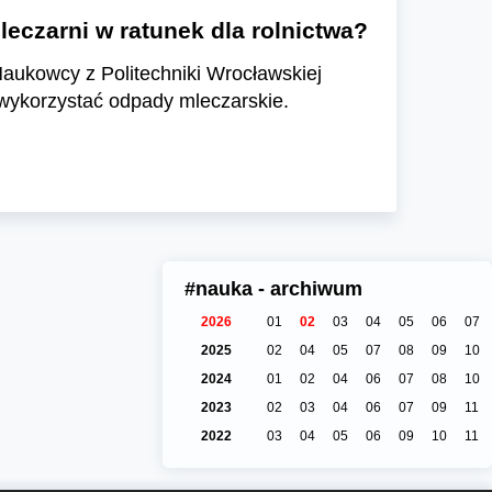
eczarni w ratunek dla rolnictwa?
 Naukowcy z Politechniki Wrocławskiej
 wykorzystać odpady mleczarskie.
#nauka - archiwum
2026
01
02
03
04
05
06
07
2025
02
04
05
07
08
09
10
2024
01
02
04
06
07
08
10
2023
02
03
04
06
07
09
11
2022
03
04
05
06
09
10
11