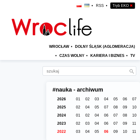
•
RSS
•
Tryb EKO
✖
WROCŁAW
•
DOLNY ŚLĄSK (AGLOMERACJA)
•
CZAS WOLNY
•
KARIERA I BIZNES
•
TV
#nauka - archiwum
2026
01
02
03
04
05
06
07
2025
02
04
05
07
08
09
10
2024
01
02
04
06
07
08
10
2023
02
03
04
06
07
09
11
2022
03
04
05
06
09
10
11