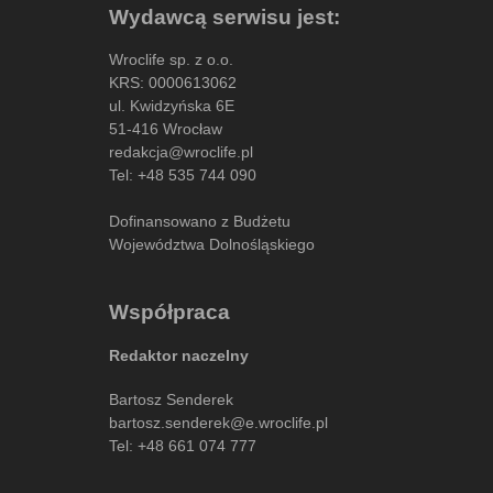
Wydawcą serwisu jest:
Wroclife sp. z o.o.
KRS: 0000613062
ul. Kwidzyńska 6E
51-416 Wrocław
redakcja@wroclife.pl
Tel:
+48 535 744 090
Dofinansowano z Budżetu
Województwa Dolnośląskiego
Współpraca
Redaktor naczelny
Bartosz Senderek
bartosz.senderek@e.wroclife.pl
Tel:
+48 661 074 777