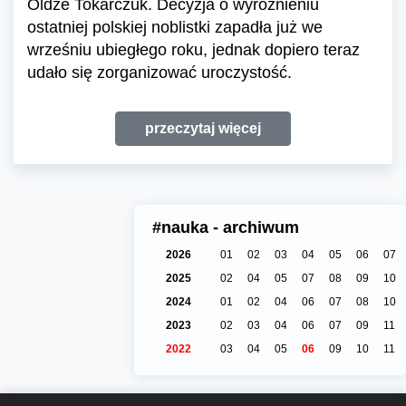
Oldze Tokarczuk. Decyzja o wyróżnieniu
ostatniej polskiej noblistki zapadła już we
wrześniu ubiegłego roku, jednak dopiero teraz
udało się zorganizować uroczystość.
przeczytaj więcej
#nauka - archiwum
2026
01
02
03
04
05
06
07
2025
02
04
05
07
08
09
10
2024
01
02
04
06
07
08
10
2023
02
03
04
06
07
09
11
2022
03
04
05
06
09
10
11