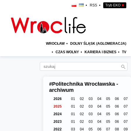
•
RSS
•
Tryb EKO
✖
WROCŁAW
•
DOLNY ŚLĄSK (AGLOMERACJA)
•
CZAS WOLNY
•
KARIERA I BIZNES
•
TV
#Politechnika Wrocławska -
archiwum
2026
01
02
03
04
05
06
07
2025
01
02
03
04
05
06
07
2024
01
02
03
04
05
06
07
2023
01
02
03
04
05
06
07
2022
03
04
05
06
07
08
09