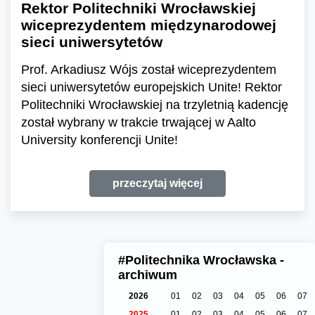
Rektor Politechniki Wrocławskiej
wiceprezydentem międzynarodowej
sieci uniwersytetów
Prof. Arkadiusz Wójs został wiceprezydentem
sieci uniwersytetów europejskich Unite! Rektor
Politechniki Wrocławskiej na trzyletnią kadencję
został wybrany w trakcie trwającej w Aalto
University konferencji Unite!
przeczytaj więcej
#Politechnika Wrocławska -
archiwum
2026
01
02
03
04
05
06
07
2025
01
02
03
04
05
06
07