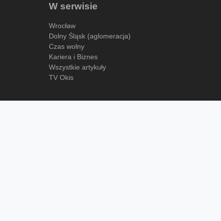
W serwisie
Wrocław
Dolny Śląsk (aglomeracja)
Czas wolny
Kariera i Biznes
Wszystkie artykuły
TV Okis