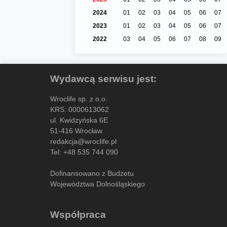
2024
01
02
03
04
05
06
07
2023
01
02
03
04
05
06
07
2022
03
04
05
06
07
08
09
Wydawcą serwisu jest:
Wroclife sp. z o.o.
KRS: 0000613062
ul. Kwidzyńska 6E
51-416 Wrocław
redakcja@wroclife.pl
Tel:
+48 535 744 090
Dofinansowano z Budżetu
Województwa Dolnośląskiego
Współpraca