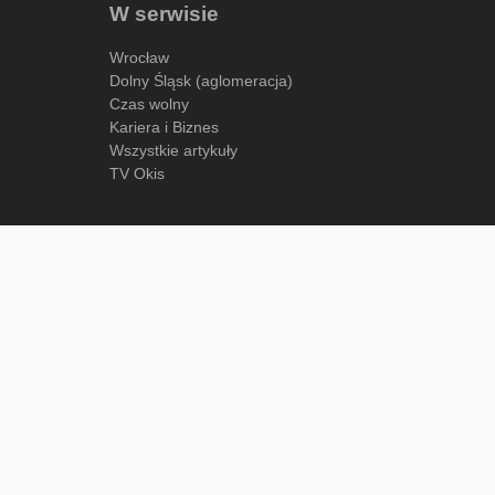
W serwisie
Wrocław
Dolny Śląsk (aglomeracja)
Czas wolny
Kariera i Biznes
Wszystkie artykuły
TV Okis