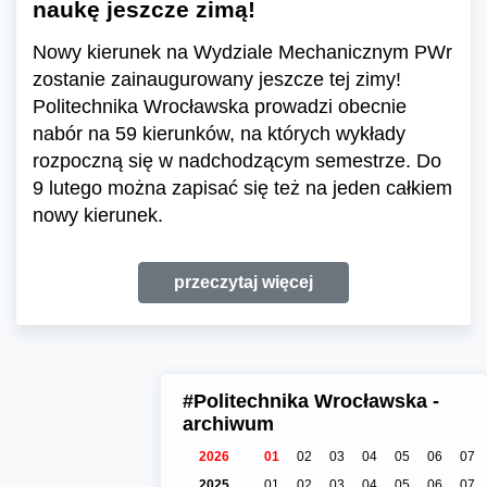
naukę jeszcze zimą!
Nowy kierunek na Wydziale Mechanicznym PWr
zostanie zainaugurowany jeszcze tej zimy!
Politechnika Wrocławska prowadzi obecnie
nabór na 59 kierunków, na których wykłady
rozpoczną się w nadchodzącym semestrze. Do
9 lutego można zapisać się też na jeden całkiem
nowy kierunek.
przeczytaj więcej
#Politechnika Wrocławska -
archiwum
2026
01
02
03
04
05
06
07
2025
01
02
03
04
05
06
07