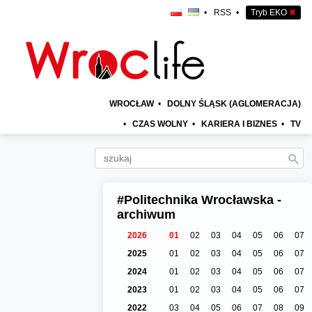
•
RSS
•
Tryb EKO
✖
WROCŁAW
•
DOLNY ŚLĄSK (AGLOMERACJA)
•
CZAS WOLNY
•
KARIERA I BIZNES
•
TV
#Politechnika Wrocławska -
archiwum
2026
01
02
03
04
05
06
07
2025
01
02
03
04
05
06
07
2024
01
02
03
04
05
06
07
2023
01
02
03
04
05
06
07
2022
03
04
05
06
07
08
09