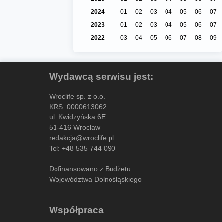
2024
01
02
03
04
05
06
07
2023
01
02
03
04
05
06
07
2022
03
04
05
06
07
08
09
Wydawcą serwisu jest:
Wroclife sp. z o.o.
KRS: 0000613062
ul. Kwidzyńska 6E
51-416 Wrocław
redakcja@wroclife.pl
Tel:
+48 535 744 090
Dofinansowano z Budżetu
Województwa Dolnośląskiego
Współpraca