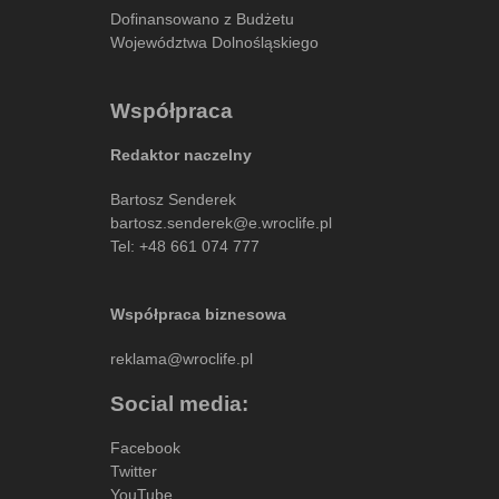
Dofinansowano z Budżetu
Województwa Dolnośląskiego
Współpraca
Redaktor naczelny
Bartosz Senderek
bartosz.senderek@e.wroclife.pl
Tel:
+48 661 074 777
Współpraca biznesowa
reklama@wroclife.pl
Social media:
Facebook
Twitter
YouTube