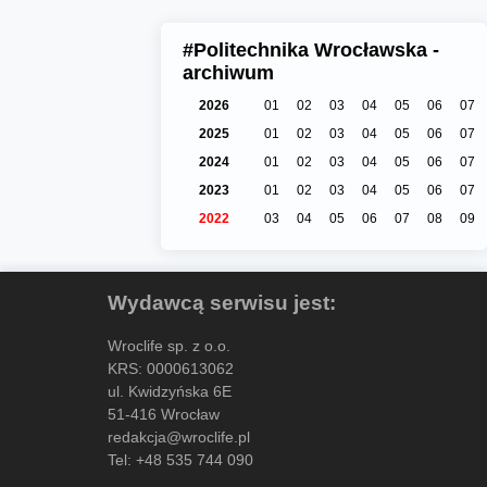
#Politechnika Wrocławska -
archiwum
2026
01
02
03
04
05
06
07
2025
01
02
03
04
05
06
07
2024
01
02
03
04
05
06
07
2023
01
02
03
04
05
06
07
2022
03
04
05
06
07
08
09
Wydawcą serwisu jest:
Wroclife sp. z o.o.
KRS: 0000613062
ul. Kwidzyńska 6E
51-416 Wrocław
redakcja@wroclife.pl
Tel:
+48 535 744 090