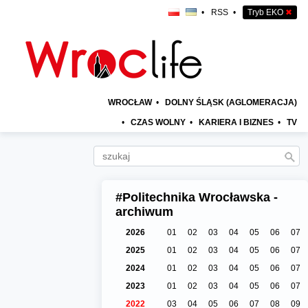
•
RSS
•
Tryb EKO
✖
WROCŁAW
•
DOLNY ŚLĄSK (AGLOMERACJA)
•
CZAS WOLNY
•
KARIERA I BIZNES
•
TV
#Politechnika Wrocławska -
archiwum
2026
01
02
03
04
05
06
07
2025
01
02
03
04
05
06
07
2024
01
02
03
04
05
06
07
2023
01
02
03
04
05
06
07
2022
03
04
05
06
07
08
09