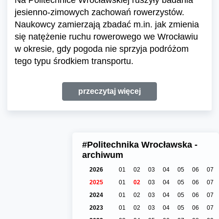
jesienno-zimowych zachowań rowerzystów.
Naukowcy zamierzają zbadać m.in. jak zmienia
się natężenie ruchu rowerowego we Wrocławiu
w okresie, gdy pogoda nie sprzyja podróżom
tego typu środkiem transportu.
przeczytaj więcej
#Politechnika Wrocławska -
archiwum
2026
01
02
03
04
05
06
07
2025
01
02
03
04
05
06
07
2024
01
02
03
04
05
06
07
2023
01
02
03
04
05
06
07