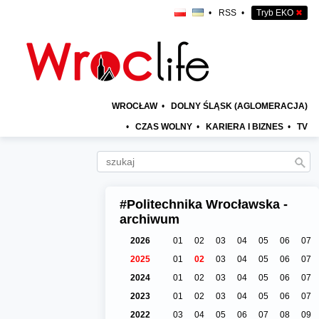
•
RSS
•
Tryb EKO
✖
WROCŁAW
•
DOLNY ŚLĄSK (AGLOMERACJA)
•
CZAS WOLNY
•
KARIERA I BIZNES
•
TV
#Politechnika Wrocławska -
archiwum
2026
01
02
03
04
05
06
07
2025
01
02
03
04
05
06
07
2024
01
02
03
04
05
06
07
2023
01
02
03
04
05
06
07
2022
03
04
05
06
07
08
09