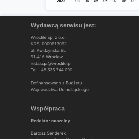
2022
03
04
05
06
07
08
09
Wydawcą serwisu jest:
Wroclife sp. z o.o.
KRS: 0000613062
ul. Kwidzyńska 6E
51-416 Wrocław
redakcja@wroclife.pl
Tel:
+48 535 744 090
Dofinansowano z Budżetu
Województwa Dolnośląskiego
Współpraca
Redaktor naczelny
Bartosz Senderek