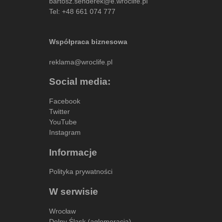
bartosz.senderek@e.wroclife.pl
Tel:
+48 661 074 777
Współpraca biznesowa
reklama@wroclife.pl
Social media:
Facebook
Twitter
YouTube
Instagram
Informacje
Polityka prywatności
W serwisie
Wrocław
Dolny Śląsk (aglomeracja)