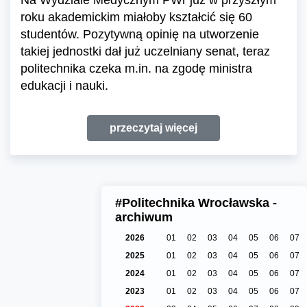
roku akademickim miałoby kształcić się 60
studentów. Pozytywną opinię na utworzenie
takiej jednostki dał już uczelniany senat, teraz
politechnika czeka m.in. na zgodę ministra
edukacji i nauki.
przeczytaj więcej
#Politechnika Wrocławska -
archiwum
2026
01
02
03
04
05
06
07
2025
01
02
03
04
05
06
07
2024
01
02
03
04
05
06
07
2023
01
02
03
04
05
06
07