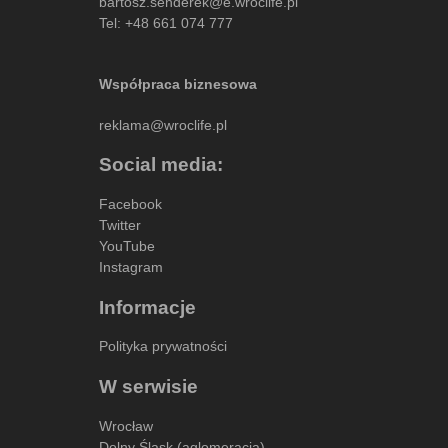
bartosz.senderek@e.wroclife.pl
Tel:
+48 661 074 777
Współpraca biznesowa
reklama@wroclife.pl
Social media:
Facebook
Twitter
YouTube
Instagram
Informacje
Polityka prywatności
W serwisie
Wrocław
Dolny Śląsk (aglomeracja)