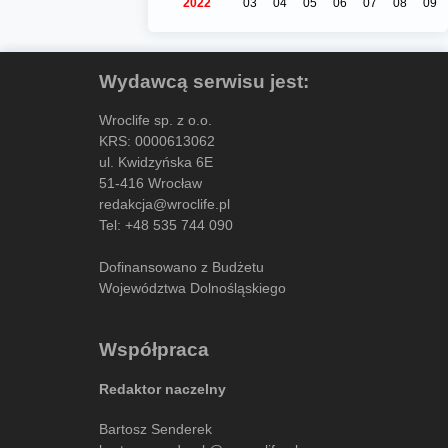
2022
03
04
05
06
07
08
09
Wydawcą serwisu jest:
Wroclife sp. z o.o.
KRS: 0000613062
ul. Kwidzyńska 6E
51-416 Wrocław
redakcja@wroclife.pl
Tel:
+48 535 744 090
Dofinansowano z Budżetu
Województwa Dolnośląskiego
Współpraca
Redaktor naczelny
Bartosz Senderek