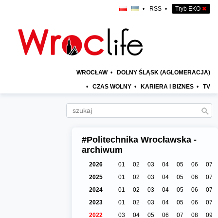
•
RSS
•
Tryb EKO
✖
WROCŁAW
•
DOLNY ŚLĄSK (AGLOMERACJA)
•
CZAS WOLNY
•
KARIERA I BIZNES
•
TV
#Politechnika Wrocławska -
archiwum
2026
01
02
03
04
05
06
07
2025
01
02
03
04
05
06
07
2024
01
02
03
04
05
06
07
2023
01
02
03
04
05
06
07
2022
03
04
05
06
07
08
09