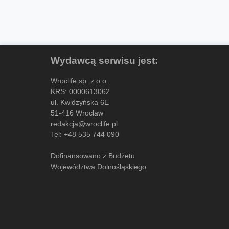
Wydawcą serwisu jest:
Wroclife sp. z o.o.
KRS: 0000613062
ul. Kwidzyńska 6E
51-416 Wrocław
redakcja@wroclife.pl
Tel:
+48 535 744 090
Dofinansowano z Budżetu
Województwa Dolnośląskiego