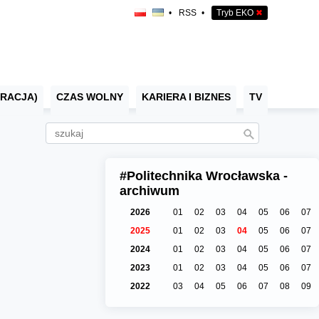
•
RSS
•
Tryb EKO
✖
RACJA)
CZAS WOLNY
KARIERA I BIZNES
TV
#Politechnika Wrocławska -
archiwum
2026
01
02
03
04
05
06
07
2025
01
02
03
04
05
06
07
2024
01
02
03
04
05
06
07
2023
01
02
03
04
05
06
07
2022
03
04
05
06
07
08
09