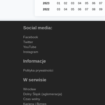
2023
01
02
03
04
05
06
07
2022
03
04
05
06
07
08
09
Social media:
Facebook
Twitter
YouTube
Instagram
Informacje
Polityka prywatności
W serwisie
Wrocław
Dolny Śląsk (aglomeracja)
Czas wolny
Kariera i Biznes