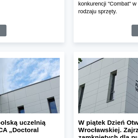
konkurencji "Combat" w
rodzaju sprzęty.
olską uczelnią
W piątek Dzień Otw
CA „Doctoral
Wrocławskiej. Zajr
zamkniętych dla p