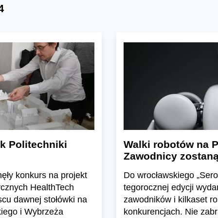
4
 Politechniki
Walki robotów na P
Zawodnicy zostaną 
ęły konkurs na projekt
Do wrocławskiego „Sero
ycznych HealthTech
tegorocznej edycji wyd
cu dawnej stołówki na
zawodników i kilkaset r
kiego i Wybrzeża
konkurencjach. Nie zabr