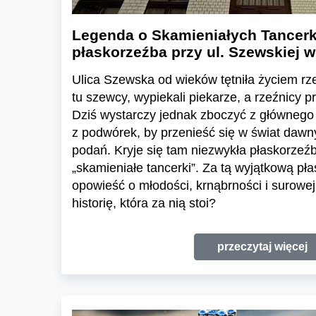
Legenda o Skamieniałych Tancerk
płaskorzeźba przy ul. Szewskiej 
Ulica Szewska od wieków tętniła życiem rz
tu szewcy, wypiekali piekarze, a rzeźnicy p
Dziś wystarczy jednak zboczyć z głównego 
z podwórek, by przenieść się w świat daw
podań. Kryje się tam niezwykła płaskorzeź
„skamieniałe tancerki”. Za tą wyjątkową pła
opowieść o młodości, krnąbrności i surowej
historię, która za nią stoi?
przeczytaj więcej