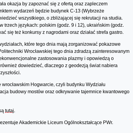
ała okazja by zapoznać się z ofertą oraz zapleczem
unktem wydarzeń będzie budynek C-13 (Wybrzeże
dzieć wszystkiego, o zbliżającej się rekrutacji na studia.
 trzech językach: polskim (godz. 9 i 12), ukraińskim (godz.
ć się też konkursy z nagrodami oraz działać strefa gastro.
wydziałach, które tego dnia mają zorganizować pokazowe
 Politechniki Wrocławskiej tego dnia zdradzą zainteresowanym
ą niekonwencjonalne zastosowania plazmy i opowiedzą o
również dowiedzieć, dlaczego z geodezją świat nabiera
zyszłości.
we wrocławskim Hogwarcie, czyli budynku Wydziału
mulacja budowy mostów oraz odkrywanie tajemnice kwantowego
 są
tutaj
.
aprezentuje Akademickie Liceum Ogólnokształcące PWr.