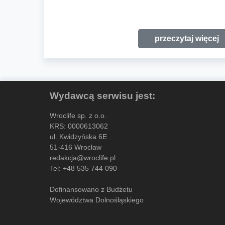
przeczytaj więcej
Wydawcą serwisu jest:
Wroclife sp. z o.o.
KRS: 0000613062
ul. Kwidzyńska 6E
51-416 Wrocław
redakcja@wroclife.pl
Tel:
+48 535 744 090
Dofinansowano z Budżetu
Województwa Dolnośląskiego