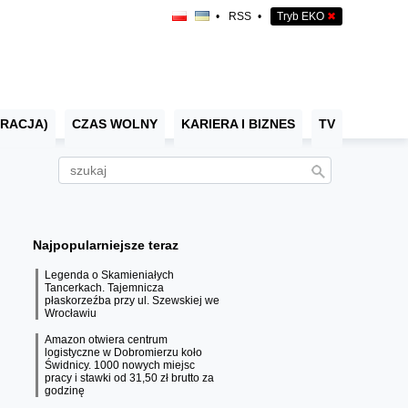
•
RSS
•
Tryb EKO
✖
RACJA)
CZAS WOLNY
KARIERA I BIZNES
TV
Najpopularniejsze teraz
Legenda o Skamieniałych
Tancerkach. Tajemnicza
płaskorzeźba przy ul. Szewskiej we
Wrocławiu
Amazon otwiera centrum
logistyczne w Dobromierzu koło
Świdnicy. 1000 nowych miejsc
pracy i stawki od 31,50 zł brutto za
godzinę