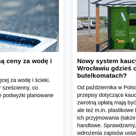
ą ceny za wodę i
Nowy system kaucyj
Wrocławiu gdzieś 
butelkomatach?
cej za wodę i ścieki.
Od października w Pol
 sześcienny, co
przepisy dotyczące kau
e podwyżki planowane
zwrotną opłatą mają być
ale też m.in. plastikowe
ich przyjmowania (także
handlowe. Sprawdzamy, 
wdrożenia zapisów ustaw