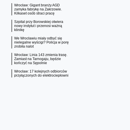
Wrocław: Gigant branży AGD
zamyka fabrykę na Zakrzowie.
Kilkaset osób straci pracę
Szpital przy Borowskiej otwiera
nowy instytut i przenosi ważną
klinikę
We Wrocławiu miały odbyć się
nielegalne wyścigi? Policja w porę
zrobiła nalot
Wrocław: Linia 143 zmienia trasę.
Zamiast na Tarnogaju, będzie
kończyć na Sępolnie
Wrocław: 17 kolejnych odbiorców
przyłączonych do elektrociepłowni