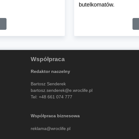
butelkomatów.
Współpraca
Redaktor naczelny
Bartosz Senderek
bartosz.senderek@e.wroclife.pl
Tel:
+48 661 074 777
Współpraca biznesowa
reklama@wroclife.pl