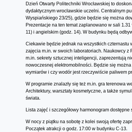
Dzień Otwarty Politechniki Wrocławskiej to doskon
dydaktycznym wrocławskie uczelni. Centralnym p
Wyspiańskiego 23/25), gdzie będzie się można dowie
Prezentacje na ten temat zaplanowano w sali 1.31 w
11) i angielskim (godz. 14). W budynku będą odbywa
Ciekawie będzie jednak na wszystkich czternastu 
zajęcia m.in. w swoich laboratoriach. Naukowcy z
m.in. sekrety sztucznej inteligencji, zaprezentuj
nowoczesnej elektromobilności. Będzie się można 
wymiarów i czy wodór jest rzeczywiście paliwem pr
W programie znalazły się też m.in. gra terenowa 
Architektury, warsztaty kosmetyczne, a także sy
świata.
Lista zajęć i szczegółowy harmonogram dostępne
W nocy z piątku na sobotę z kolei swoją ofertę z
Początek atrakcji o godz. 17:00 w budynku C-13.