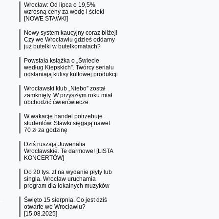
Wrocław: Od lipca o 19,5%
wzrosną ceny za wodę i ścieki
[NOWE STAWKI]
Nowy system kaucyjny coraz bliżej!
Czy we Wrocławiu gdzieś oddamy
już butelki w butelkomatach?
Powstała książka o „Świecie
według Kiepskich”. Twórcy serialu
odsłaniają kulisy kultowej produkcji
Wrocławski klub „Niebo” został
zamknięty. W przyszłym roku miał
obchodzić ćwierćwiecze
W wakacje handel potrzebuje
studentów. Stawki sięgają nawet
70 zł za godzinę
Dziś ruszają Juwenalia
Wrocławskie. Te darmowe! [LISTA
KONCERTÓW]
Do 20 tys. zł na wydanie płyty lub
singla. Wrocław uruchamia
program dla lokalnych muzyków
Święto 15 sierpnia. Co jest dziś
otwarte we Wrocławiu?
[15.08.2025]