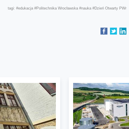
tagi:
#edukacja
#Politechnika Wrocławska
#nauka
#Dzień Otwarty PWr