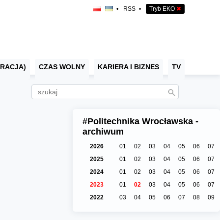
•
RSS
•
Tryb EKO
✖
RACJA)
CZAS WOLNY
KARIERA I BIZNES
TV
#Politechnika Wrocławska -
archiwum
2026
01
02
03
04
05
06
07
2025
01
02
03
04
05
06
07
2024
01
02
03
04
05
06
07
2023
01
02
03
04
05
06
07
2022
03
04
05
06
07
08
09