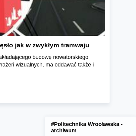
zęsło jak w zwykłym tramwaju
 zakładającego budowę nowatorskiego
wrażeń wizualnych, ma oddawać także i
#Politechnika Wrocławska -
archiwum