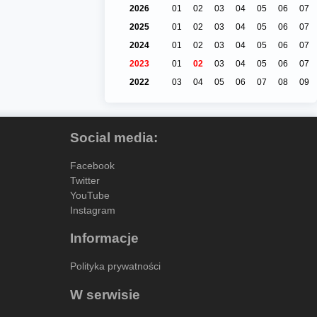
2026
01
02
03
04
05
06
07
2025
01
02
03
04
05
06
07
2024
01
02
03
04
05
06
07
2023
01
02
03
04
05
06
07
2022
03
04
05
06
07
08
09
Social media:
Facebook
Twitter
YouTube
Instagram
Informacje
Polityka prywatności
W serwisie