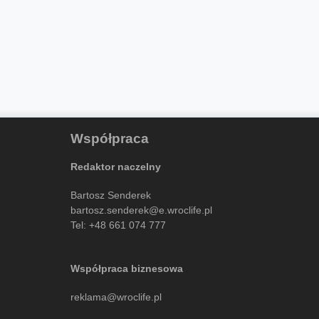
Współpraca
Redaktor naczelny
Bartosz Senderek
bartosz.senderek@e.wroclife.pl
Tel:
+48 661 074 777
Współpraca biznesowa
reklama@wroclife.pl